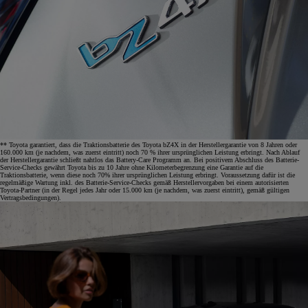
** Toyota garantiert, dass die Traktionsbatterie des Toyota bZ4X in der Herstellergarantie von 8 Jahren oder
160.000 km (je nachdem, was zuerst eintritt) noch 70 % ihrer ursprünglichen Leistung erbringt. Nach Ablauf
der Herstellergarantie schließt nahtlos das Battery-Care Programm an. Bei positivem Abschluss des Batterie-
Service-Checks gewährt Toyota bis zu 10 Jahre ohne Kilometerbegrenzung eine Garantie auf die
Traktionsbatterie, wenn diese noch 70% ihrer ursprünglichen Leistung erbringt. Voraussetzung dafür ist die
regelmäßige Wartung inkl. des Batterie-Service-Checks gemäß Herstellervorgaben bei einem autorisierten
Toyota-Partner (in der Regel jedes Jahr oder 15.000 km (je nachdem, was zuerst eintritt), gemäß gültigen
Vertragsbedingungen).