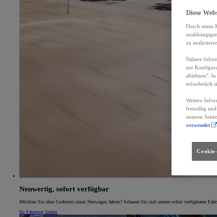
Diese Web
Durch einen K
unabhängigen 
zu analysiere
Nähere Inform
zur Konfigura
ablehnen". In
erforderlich s
Weitere Infor
freiwillig un
unteren Seite
verwendet
Cookie-
Neuwertig, sofort verfügbar
Möchten Sie ohne Lieferzeit einen Neuwagen fahren? Schauen Sie sich unsere sofort verfügbaren Fahr
Ihr Fahrzeug finden