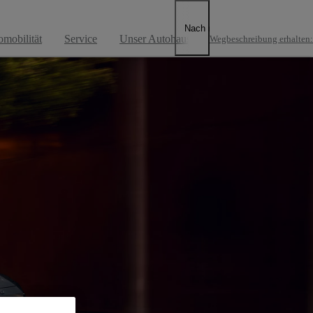
.H.
Nach rechts scrollen
omobilität
Service
Unser Autohaus
Wegbeschreibung erhalten
:
nden.