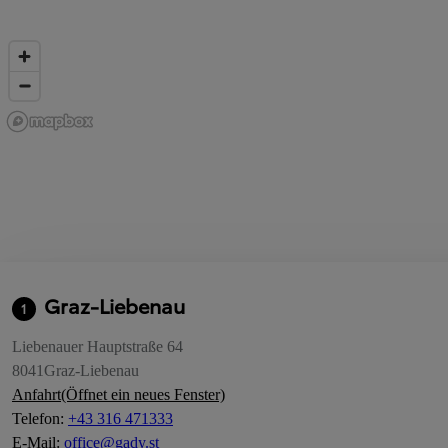
Graz-Liebenau
1
Liebenauer Hauptstraße 64
8041
Graz-Liebenau
Anfahrt
(Öffnet ein neues Fenster)
Telefon
:
+43 316 471333
E-Mail
:
office@gady.st