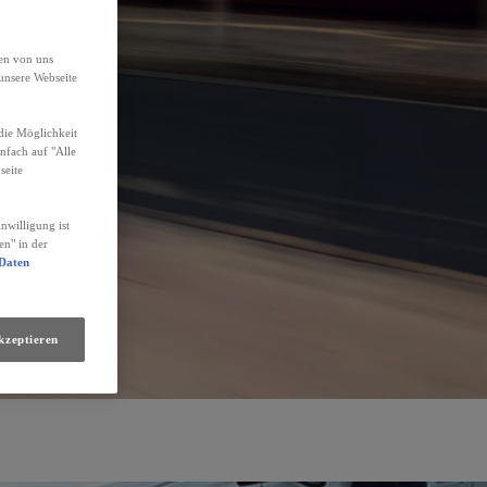
den von uns
unsere Webseite
die Möglichkeit
infach auf "Alle
seite
nwilligung ist
en" in der
 Daten
kzeptieren