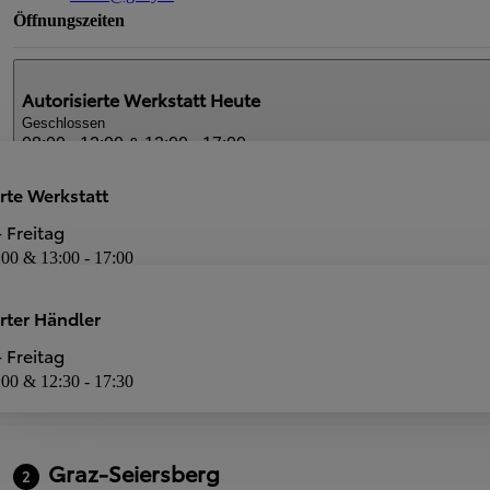
Öffnungszeiten
Autorisierte Werkstatt
Heute
Geschlossen
08:00 - 12:00 & 13:00 - 17:00
rte Werkstatt
Autorisierter Händler
Heute
 Freitag
Geschlossen
:00 & 13:00 - 17:00
08:00 - 12:00 & 12:30 - 17:30
Dienstleistungen
erter Händler
Neuwagen-Verkauf
Autorisierte Werkstatt
 Freitag
:00 & 12:30 - 17:30
Graz-Seiersberg
2