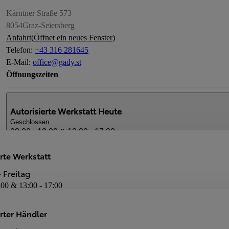
Kärntner Straße 573
8054
Graz-Seiersberg
Anfahrt
(Öffnet ein neues Fenster)
Telefon
:
+43 316 281645
E-Mail
:
office@gady.st
Öffnungszeiten
Autorisierte Werkstatt
Heute
Geschlossen
08:00 - 12:00 & 13:00 - 17:00
rte Werkstatt
Autorisierter Händler
Heute
 Freitag
Geschlossen
:00 & 13:00 - 17:00
08:00 - 12:00 & 13:00 - 17:00
Dienstleistungen
erter Händler
Neuwagen-Verkauf
Autorisierte Werkstatt