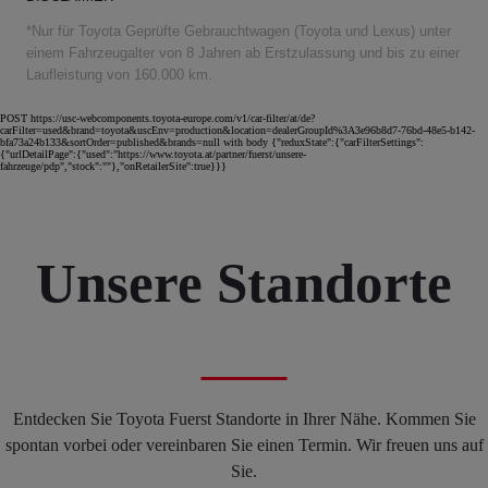
*Nur für Toyota Geprüfte Gebrauchtwagen (Toyota und Lexus) unter
einem Fahrzeugalter von 8 Jahren ab Erstzulassung und bis zu einer
Laufleistung von 160.000 km.
POST https://usc-webcomponents.toyota-europe.com/v1/car-filter/at/de?
carFilter=used&brand=toyota&uscEnv=production&location=dealerGroupId%3A3e96b8d7-76bd-48e5-b142-
bfa73a24b133&sortOrder=published&brands=null with body {"reduxState":{"carFilterSettings":
{"urlDetailPage":{"used":"https://www.toyota.at/partner/fuerst/unsere-
fahrzeuge/pdp","stock":""},"onRetailerSite":true}}}
Unsere Standorte
Entdecken Sie Toyota Fuerst Standorte in Ihrer Nähe. Kommen Sie
spontan vorbei oder vereinbaren Sie einen Termin. Wir freuen uns auf
Sie.