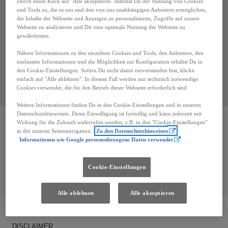
Durch einen Klick auf "Alle akzeptieren" stimmst Du der Nutzung von Cookies
Preis
und Tools zu, die es uns und den von uns unabhängigen Anbietern ermöglichen,
die Inhalte der Webseite und Anzeigen zu personalisieren, Zugriffe auf unsere
Jedes Budget
Webseite zu analysieren und Dir eine optimale Nutzung der Webseite zu
gewährleisten.
Nähere Informationen zu den einzelnen Cookies und Tools, den Anbietern, den
Standort
umfassten Informationen und die Möglichkeit zur Konfiguration erhältst Du in
den Cookie-Einstellungen. Sofern Du nicht damit einverstanden bist, klicke
in Autohaus Fürst GmbH
einfach auf "Alle ablehnen". In diesem Fall werden nur technisch notwendige
Cookies verwendet, die für den Betrieb dieser Webseite erforderlich sind.
Weitere Informationen findest Du in den Cookie-Einstellungen und in unseren
Datenschutzhinweisen. Deine Einwilligung ist freiwillig und kann jederzeit mit
Wirkung für die Zukunft widerrufen werden, z.B. in den "Cookie-Einstellungen"
in der unteren Seitennavigation.
Zu den Datenschutzhinweisen
Ups, kein Ergebnis
Informationen wie Google personenbezogene Daten verwendet
Versuche, einige der Filter zu entfernen
Alle Filter entfernen
Cookie-Einstellungen
Alle ablehnen
Alle akzeptieren
DISCLAIMER