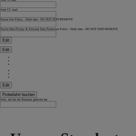
Send CC mail
Toyota Site Policy - Ehub data - DO NOT EDIT/REMOVE
Toyota Data Privacy & Personal Data Protection Policy - Ehub data - DO NOT EDIT/REMOVE
Edit
Edit
Edit
Probefahrt buchen
Seite, auf die der Benutzer geklickt hat