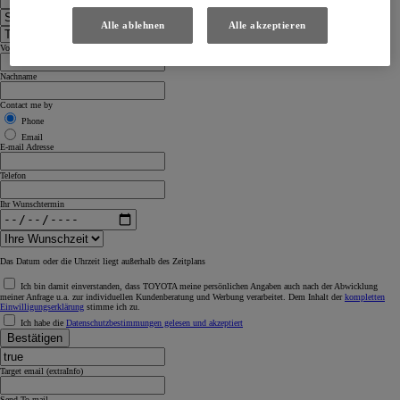
Alle ablehnen
Alle akzeptieren
Vorname
Nachname
Contact me by
Phone
Email
E-mail Adresse
Telefon
Ihr Wunschtermin
Das Datum oder die Uhrzeit liegt außerhalb des Zeitplans
Ich bin damit einverstanden, dass TOYOTA meine persönlichen Angaben auch nach der Abwicklung
meiner Anfrage u.a. zur individuellen Kundenberatung und Werbung verarbeitet. Dem Inhalt der
kompletten
Einwilligungserklärung
stimme ich zu.
Ich habe die
Datenschutzbestimmungen gelesen und akzeptiert
Bestätigen
Target email (extraInfo)
Send To mail