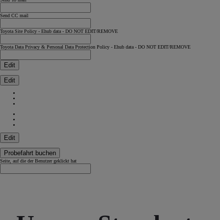
Send CC mail
Toyota Site Policy - Ehub data - DO NOT EDIT/REMOVE
Toyota Data Privacy & Personal Data Protection Policy - Ehub data - DO NOT EDIT/REMOVE
Edit
Edit
Edit
Probefahrt buchen
Seite, auf die der Benutzer geklickt hat