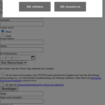
Alle ablehnen
Alle akzeptieren
Vorname
Nachname
Contact me by
Phone
Email
E-mail Adresse
Telefon
Ihr Wunschtermin
Das Datum oder die Uhrzeit liegt außerhalb des Zeitplans
Ich bin damit einverstanden, dass TOYOTA meine persönlichen Angaben auch nach der Abwicklung
meiner Anfrage u.a. zur individuellen Kundenberatung und Werbung verarbeitet. Dem Inhalt der
kompletten
Einwilligungserklärung
stimme ich zu.
Ich habe die
Datenschutzbestimmungen gelesen und akzeptiert
Bestätigen
Target email (extraInfo)
Send To mail