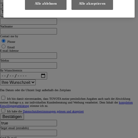
Alle ablehnen
Alle akzeptieren
Vorname
Nachname
Contact me by
Phone
Email
E-mail Adresse
Telefon
Ihr Wunschtermin
Das Datum oder die Uhrzeit liegt außerhalb des Zeitplans
Ich bin damit einverstanden, dass TOYOTA meine persönlichen Angaben auch nach der Abwicklung
meiner Anfrage u.a. zur individuellen Kundenberatung und Werbung verarbeitet. Dem Inhalt der
kompletten
Einwilligungserklärung
stimme ich zu.
Ich habe die
Datenschutzbestimmungen gelesen und akzeptiert
Bestätigen
Target email (extraInfo)
Send To mail