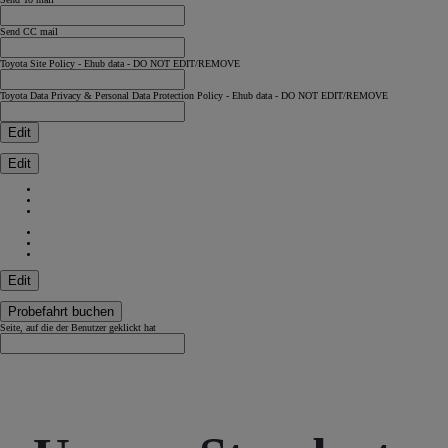
Send CC mail
Toyota Site Policy - Ehub data - DO NOT EDIT/REMOVE
Toyota Data Privacy & Personal Data Protection Policy - Ehub data - DO NOT EDIT/REMOVE
Edit
Edit
Edit
Probefahrt buchen
Seite, auf die der Benutzer geklickt hat