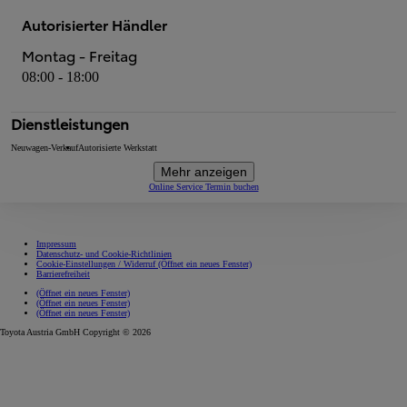
Autorisierter Händler
Montag - Freitag
08:00 - 18:00
Dienstleistungen
Neuwagen-Verkauf
Autorisierte Werkstatt
Mehr anzeigen
Online Service Termin buchen
Impressum
Datenschutz- und Cookie-Richtlinien
Cookie-Einstellungen / Widerruf
(Öffnet ein neues Fenster)
Barrierefreiheit
(Öffnet ein neues Fenster)
(Öffnet ein neues Fenster)
(Öffnet ein neues Fenster)
Toyota Austria GmbH Copyright © 2026