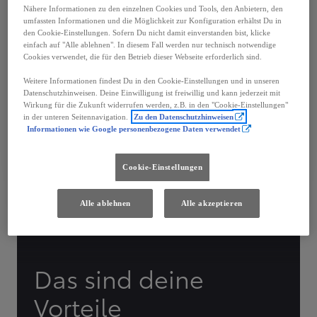
Nähere Informationen zu den einzelnen Cookies und Tools, den Anbietern, den
St. Veit/Glan
umfassten Informationen und die Möglichkeit zur Konfiguration erhältst Du in
VOLLELEKTRISCH
den Cookie-Einstellungen. Sofern Du nicht damit einverstanden bist, klicke
einfach auf "Alle ablehnen". In diesem Fall werden nur technisch notwendige
Getriebe
Treibstoff
Cookies verwendet, die für den Betrieb dieser Webseite erforderlich sind.
Automatik
Vollelektrisch
Weitere Informationen findest Du in den Cookie-Einstellungen und in unseren
Türen
Leistung
Datenschutzhinweisen. Deine Einwilligung ist freiwillig und kann jederzeit mit
5
165 kW (224 PS)
Wirkung für die Zukunft widerrufen werden, z.B. in den "Cookie-Einstellungen"
in der unteren Seitennavigation.
Zu den Datenschutzhinweisen
€ 45.390
Informationen wie Google personenbezogene Daten verwendet
Fahrzeug wählen
Händler kontaktieren
Cookie-Einstellungen
Speichern
Alle ablehnen
Alle akzeptieren
Das sind deine
Vorteile