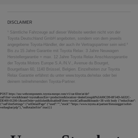
DISCLAIMER
¹ Sämtliche Fahrzeuge auf dieser Website werden nicht von der
Toyota Deutschland GmbH angeboten, sondern von dem jeweils
angegebene Toyota-Händler, der auch ihr Vertragspartner sein wird.²
Bis zu 15 Jahre Garantie mit Toyota Relax: 3 Jahre Neuwagen
Herstellergarantie + max. 12 Jahre Toyota Relax Anschlussgarantie
der Toyota Motors Europe S.A./N.V., Avenue du Bourget,
Bourgetlaan 60, 1140 Brüssel, Belgien. Einzelheiten zur Toyota
Relax Garantie erfährst du unter www.toyota.de/relax oder bei
deinem teilnehmenden Toyota-Partner.
POST https://usc-webcomponents.toyota-europe.com/v1/car-filter/at/de?
carFilter=stock&brand=toyota&uscEnv=production&location=dealerGroupId%3A00CD9-8F54D-A632C-
DE400-01200-1&sortOrder=published&disabledFilters=stockCarBrand&brands=38 with body {"reduxState":
{"carFilterSettings":{"urlDetailPage":{"used":"","stock":"https://www.toyota.at/partner/friessnegger/sofort-
verfuegbar/pdp"},"onRetailerSite":true}}}