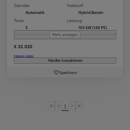
Getriebe
Treibstoff
Automatik
Hybrid Benzin
Türen
Leistung
5
103 kW (140 PS)
Mehr anzeigen
€ 32.020
Fahrzeug wählen
Händler kontaktieren
Speichern
1
First Page
Vorherige Seite
Nächste Seite
Last Page