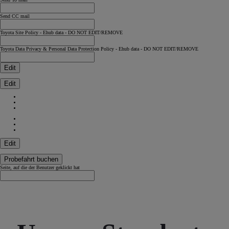
Send CC mail
Toyota Site Policy - Ehub data - DO NOT EDIT/REMOVE
Toyota Data Privacy & Personal Data Protection Policy - Ehub data - DO NOT EDIT/REMOVE
Edit
Edit
Edit
Probefahrt buchen
Seite, auf die der Benutzer geklickt hat