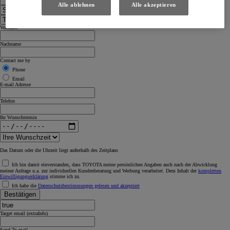
Alle ablehnen
Alle akzeptieren
Vorname
Nachname
Contact me by
Phone
Email
E-mail Adresse
Telefon
Ihr Wunschtermin
Das Datum oder die Uhrzeit liegt außerhalb des Zeitplans
Ich bin damit einverstanden, dass TOYOTA meine persönlichen Angaben auch nach der Abwicklung
meiner Anfrage u.a. zur individuellen Kundenberatung und Werbung verarbeitet. Dem Inhalt der
kompletten
Einwilligungserklärung
stimme ich zu.
Ich habe die
Datenschutzbestimmungen gelesen und akzeptiert
Bestätigen
Target email (extraInfo)
Send To mail