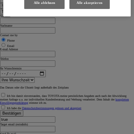
Alle ablehnen
Alle akzeptieren
Vorname
Nachname
Contact me by
Phone
Email
E-mail Adresse
Telefon
Ihr Wunschtermin
Das Datum oder die Uhrzeit liegt außerhalb des Zeitplans
Ich bin damit einverstanden, dass TOYOTA meine persönlichen Angaben auch nach der Abwicklung
meiner Anfrage u.a. zur individuellen Kundenberatung und Werbung verarbeitet. Dem Inhalt der
kompletten
Einwilligungserklärung
stimme ich zu.
Ich habe die
Datenschutzbestimmungen gelesen und akzeptiert
Bestätigen
Target email (extraInfo)
Send To mail