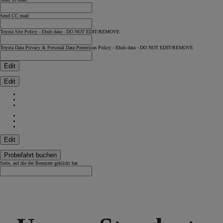
Send CC mail
Toyota Site Policy - Ehub data - DO NOT EDIT/REMOVE
Toyota Data Privacy & Personal Data Protection Policy - Ehub data - DO NOT EDIT/REMOVE
Edit
Edit
Edit
Probefahrt buchen
Seite, auf die der Benutzer geklickt hat