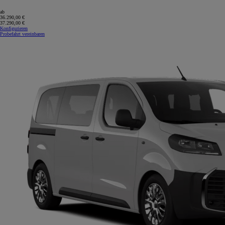
ab
36.290,00 €
37.290,00 €
Konfigurieren
Probefahrt vereinbaren