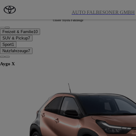
Zum Hauptinhalt wechseln
(Eingabetaste drücken)
Neuwagen
AUTO FALBESONER GMBH
Unsere Toyota Fahrzeuge
Freizeit & Familie
10
SUV & Pickup
7
Sport
1
Nutzfahrzeuge
7
Aygo X