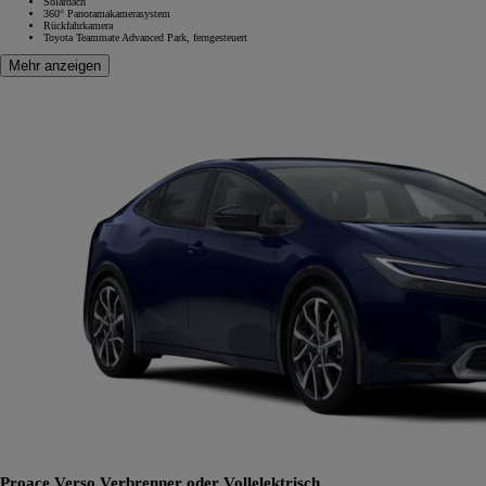
Solardach
360° Panoramakamerasystem
Rückfahrkamera
Toyota Teammate Advanced Park, ferngesteuert
Mehr anzeigen
Proace Verso
Verbrenner oder Vollelektrisch