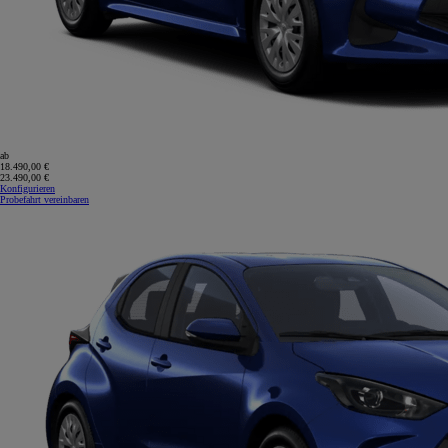
ab
18.490,00 €
23.490,00 €
Konfigurieren
Probefahrt vereinbaren