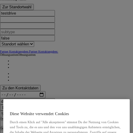
Zur Standortwahl
Partner Kontaktangaben:
Partner Kontaktangaben:
Öffnungszeiten
Öffnungszeiten
Zu den Kontaktdaten
Dealer Finder
Diese Website verwendet Cookies
Dealer Language
Durch einen Klick auf "Alle akzeptieren" stimmst Du der Nutzung von Cookies
und Tools zu, die es uns und den von uns unabhängigen Anbietern ermöglichen,
Dealer Country
die Inhalte der Webseite und Anzeigen zu personalisieren, Zugriffe auf unsere