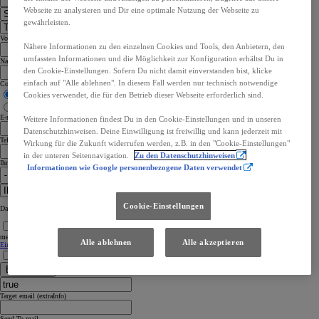
Webseite zu analysieren und Dir eine optimale Nutzung der Webseite zu
gewährleisten.
Vorname
Nähere Informationen zu den einzelnen Cookies und Tools, den Anbietern, den
umfassten Informationen und die Möglichkeit zur Konfiguration erhältst Du in
Nachname
den Cookie-Einstellungen. Sofern Du nicht damit einverstanden bist, klicke
einfach auf "Alle ablehnen". In diesem Fall werden nur technisch notwendige
Contact me by
Cookies verwendet, die für den Betrieb dieser Webseite erforderlich sind.
Phone
Email
E-mail Adresse
Weitere Informationen findest Du in den Cookie-Einstellungen und in unseren
Datenschutzhinweisen. Deine Einwilligung ist freiwillig und kann jederzeit mit
Telefon
Wirkung für die Zukunft widerrufen werden, z.B. in den "Cookie-Einstellungen"
in der unteren Seitennavigation.
Zu den Datenschutzhinweisen
Ihr Wunschtermin
Informationen wie Google personenbezogene Daten verwendet
Cookie-Einstellungen
Das Datum oder die Uhrzeit liegt außerhalb des Zeitplans
Ich bin damit einverstanden, dass TOYOTA meine persönlichen Angaben auch nach der Abwicklung
meiner Anfrage u.a. zur individuellen Kundenberatung und Werbung verarbeitet. Dem Inhalt der
kompletten
Alle ablehnen
Alle akzeptieren
Einwilligungserklärung
stimme ich zu.
Ich habe die
Datenschutzbestimmungen gelesen und akzeptiert
Bestätigen
Target email (extraInfo)
Send To mail