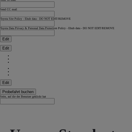
Send CC mail
Toyota Site Policy - Ehub data - DO NOT EDIT/REMOVE
Toyota Data Privacy & Personal Data Protection Policy - Ehub data - DO NOT EDIT/REMOVE
Edit
Edit
Edit
Probefahrt buchen
Seite, auf die der Benutzer geklickt hat