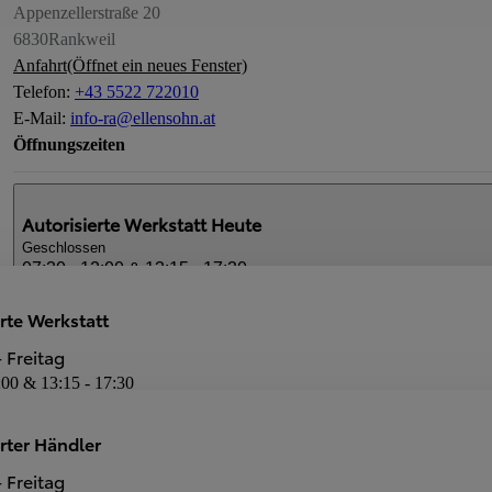
Appenzellerstraße 20
6830
Rankweil
Anfahrt
(Öffnet ein neues Fenster)
Telefon
:
+43 5522 722010
E-Mail
:
info-ra@ellensohn.at
Öffnungszeiten
Autorisierte Werkstatt
Heute
Geschlossen
07:30 - 12:00 & 13:15 - 17:30
rte Werkstatt
Autorisierter Händler
Heute
 Freitag
Geschlossen
:00 & 13:15 - 17:30
08:00 - 18:00
Dienstleistungen
erter Händler
Neuwagen-Verkauf
Autorisierte Werkstatt
 Freitag