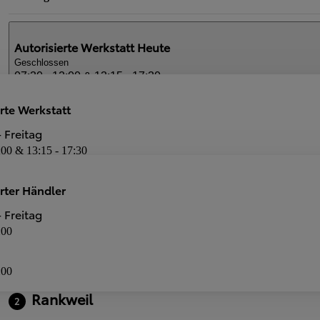
Autorisierte Werkstatt
Heute
Geschlossen
07:30 - 12:00 & 13:15 - 17:30
rte Werkstatt
Autorisierter Händler
Heute
 Freitag
Geschlossen
:00 & 13:15 - 17:30
08:00 - 18:00
Dienstleistungen
erter Händler
Neuwagen-Verkauf
Autorisierte Werkstatt
 Freitag
:00
:00
Rankweil
2