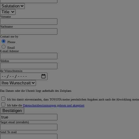
Vorname
Nachname
Contact me by
Phone
Email
E-mail Adresse
Telefon
Ihr Wunschtermin
Das Datum oder die Uhrzeit liegt außerhalb des Zeitplans
Ich bin damit einverstanden, dass TOYOTA meine persönlichen Angaben auch nach der Abwicklung meiner
Ich habe die
Datenschutzbestimmungen gelesen und akzeptiert
Bestätigen
Target email (extraInfo)
Send To mail