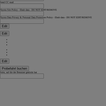
Send CC mail
Toyota Site Policy - Ehub data - DO NOT EDIT/REMOVE
Toyota Data Privacy & Personal Data Protection Policy - Ehub data - DO NOT EDIT/REMOVE
Edit
Edit
Edit
Probefahrt buchen
Seite, auf die der Benutzer geklickt hat