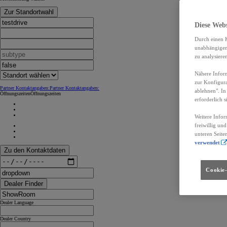
Zur Standortwahl
Diese Web
Durch einen K
unabhängigen 
zu analysiere
Nähere Inform
zur Konfigura
Partner Kontaktangaben:
Partner Kontaktangaben:
ablehnen". In
Öffnungszeiten
Öffnungszeiten
erforderlich s
Weitere Infor
freiwillig un
unteren Seite
verwendet
Zu den Kontaktdaten
Cookie-
Dealer Finder
Dealer Language
Dealer Country