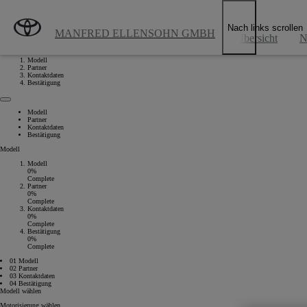
Zum Hauptinhalt wechseln
(Eingabetaste drücken)
Nach links scrollen
MANFRED ELLENSOHN GMBH
Übersicht
N
Modell
Partner
Kontaktdaten
Bestätigung
Modell
Partner
Kontaktdaten
Bestätigung
Modell
Modell
0%
Complete
Partner
0%
Complete
Kontaktdaten
0%
Complete
Bestätigung
0%
Complete
01 Modell
02 Partner
03 Kontaktdaten
04 Bestätigung
Modell wählen
Motorisierung wählen