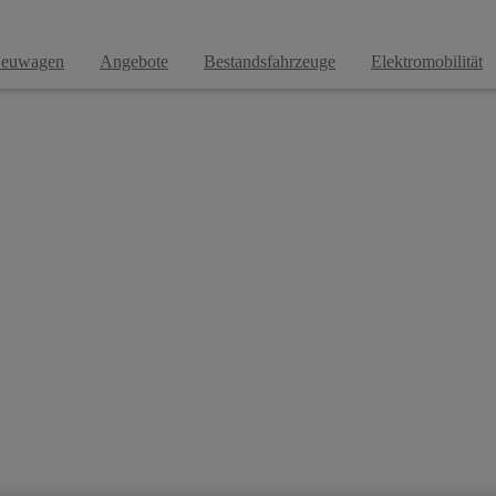
Probefahrt vereinbaren
euwagen
Angebote
Bestandsfahrzeuge
Elektromobilität
Testen Sie Ihren Wunsch-Toyota ganz unverbindlich.