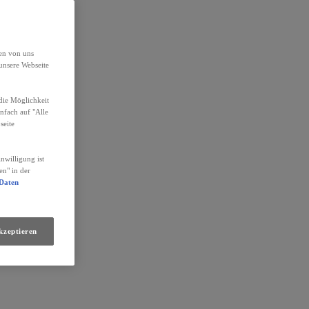
den von uns
unsere Webseite
die Möglichkeit
infach auf "Alle
seite
nwilligung ist
en" in der
 Daten
kzeptieren