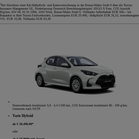
2
Bei Abschluss einer Kfz-Haftpflicht- und Kaskoversicherung in der Bonus/Malus Stufe 0 über die Toyota
Insurance Management SE, Niederlassung Österreich Berechnungsbeispiel: AYGO X Pure, CO2 Ausstoß
85g/km; KW 68, 01.01.1966, 1010 Wien, Bonus/Malus Stufe 0, Vollkasko Selbstbehalt EUR 500,-- bei
Reparatur in Ihrer Toyota Fachwerkstätte, Listenneupreis EUR 20.490,- Haftpflicht EUR 26,53, motorbezogene
VSt. EUR 10,08, Vollkasko EUR 63,39.
Normverbrauch kombiniert 3,8 - 4,4 l/100 km, CO2 Emissionen kombiniert 86 - 100 g/km.
Gemessen nach WLTP.
Yaris Hybrid
ab € 18.490,00*
oder
ab € 59,00** mtl. leasen