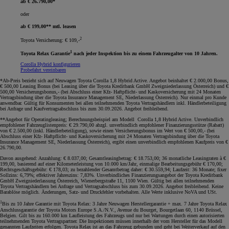
ab € 26.790,00*
oder
ab € 199,00** mtl. leasen
2
Toyota Versicherung: € 109,-
1
Toyota Relax Garantie
nach jeder Inspektion bis zu einem Fahrzeugalter von 10 Jahren.
Corolla Hybrid konfigurieren
Probefahrt vereinbaren
*Ab-Preis bezieht sich auf Neuwagen Toyota Corolla 1,8 Hybrid Active. Angebot beinhaltet € 2.000,00 Bonus,
€ 500,00 Leasing Bonus (bei Leasing über die Toyota Kreditbank GmbH Zweigniederlassung Österreich) und €
500,00 Versicherungsbonus,- (bei Abschluss einer Kfz- Haftpflicht- und Kaskoversicherung mit 24 Monaten
Vertragsbindung über die Toyota Insurance Management SE, Niederlassung Österreich). Nur einmal pro Kunde
anwendbar. Gültig für Konsumenten bei allen teilnehmenden Toyota Vertragshändlern inkl. Händlerbeteiligung
bei Anfrage und Kaufvertragsabschluss bis zum 30.09.2026. Angebot freibleibend
.
**Angebot für Operatingleasing; Berechnungsbeispiel am Modell Corolla 1,8 Hybrid Active. Unverbindlich
empfohlener Fahrzeuglistenpreis: € 29.790,00 abzgl. unverbindlich empfohlener Finanzierungsstütze (Rabatt)
von € 2.500,00 (inkl. Händlerbeteiligung), sowie einen Versicherungsbonus im Wert von € 500,00,- (bei
Abschluss einer Kfz- Haftpflicht- und Kaskoversicherung mit 24 Monaten Vertragsbindung über die Toyota
Insurance Management SE, Niederlassung Österreich), ergibt einen unverbindlich empfohlenen Kaufpreis von €
26.790,00.
Davon ausgehend: Anzahlung: € 8.037,00; Gesamtleasingbetrag: € 18.753,00; 36 monatliche Leasingraten à €
199,00, basierend auf einer Kilometerleistung von 10.000 km/Jahr, einmalige Bearbeitungsgebühr € 170,00;
Rechtsgeschäftsgebühr: € 178,03; zu bezahlender Gesamtbetrag daher: € 30.559,94; Laufzeit: 36 Monate; fixer
Sollzins: 6,79%; effektiver Jahreszins: 7,83%. Unverbindliches Finanzierungsangebot der Toyota Kreditbank
GmbH Zweigniederlassung Österreich, Wienerbergstraße 11, 1100 Wien. Gültig bei allen teilnehmenden
Toyota Vertragshändlern bei Anfrage und Vertragsabschluss bis zum 30.09.2026. Angebot freibleibend. Keine
Barablöse möglich. Änderungen, Satz- und Druckfehler vorbehalten. Alle Werte inklusive NoVA und USt
.
1
Bis zu 10 Jahre Garantie mit Toyota Relax: 3 Jahre Neuwagen Herstellergarantie + max. 7 Jahre Toyota Relax
Anschlussgarantie der Toyota Motors Europe S.A./N.V., Avenue du Bourget, Bourgetlaan 60, 1140 Brüssel,
Belgien. Gilt bis zu 160.000 km Laufleistung des Fahrzeugs und nur bei Wartungen durch einen autorisierten
teilnehmenden Toyota Vertragspartner. Die Inspektionen müssen innerhalb der vom Hersteller für das Modell
genannten Laufzeiten erfolgen. Toyota Relax ist an das Fahrzeug gebunden und geht bei Weiterverkauf auf den