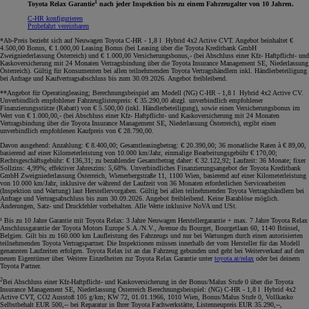
1
Toyota Relax Garantie
nach jeder Inspektion bis zu einem Fahrzeugalter von 10 Jahren.
C-HR konfigurieren
Probefahrt vereinbaren
*Ab-Preis bezieht sich auf Neuwagen Toyota C-HR - 1,8 l Hybrid 4x2 Active CVT. Angebot beinhaltet €
4.500,00 Bonus, € 1.000,00 Leasing Bonus (bei Leasing über die Toyota Kreditbank GmbH
Zweigniederlassung Österreich) und € 1.000,00 Versicherungsbonus,- (bei Abschluss einer Kfz- Haftpflicht- und
Kaskoversicherung mit 24 Monaten Vertragsbindung über die Toyota Insurance Management SE, Niederlassung
Österreich). Gültig für Konsumenten bei allen teilnehmenden Toyota Vertragshändlern inkl. Händlerbeteiligung
bei Anfrage und Kaufvertragsabschluss bis zum 30.09.2026. Angebot freibleibend
.
**Angebot für Operatingleasing; Berechnungsbeispiel am Modell (NG) C-HR - 1,8 l Hybrid 4x2 Active CV.
Unverbindlich empfohlener Fahrzeuglistenpreis: € 35.290,00 abzgl. unverbindlich empfohlener
Finanzierungsstütze (Rabatt) von € 5.500,00 (inkl. Händlerbeteiligung), sowie einen Versicherungsbonus im
Wert von € 1.000,00,- (bei Abschluss einer Kfz- Haftpflicht- und Kaskoversicherung mit 24 Monaten
Vertragsbindung über die Toyota Insurance Management SE, Niederlassung Österreich), ergibt einen
unverbindlich empfohlenen Kaufpreis von € 28.790,00.
Davon ausgehend: Anzahlung: € 8.400,00; Gesamtleasingbetrag: € 20.390,00; 36 monatliche Raten à € 89,00,
basierend auf einer Kilometerleistung von 10.000 km/Jahr, einmalige Bearbeitungsgebühr € 170,00;
Rechtsgeschäftsgebühr: € 136,31; zu bezahlender Gesamtbetrag daher: € 32.122,92; Laufzeit: 36 Monate; fixer
Sollzins: 4,99%; effektiver Jahreszins: 5,68%. Unverbindliches Finanzierungsangebot der Toyota Kreditbank
GmbH Zweigniederlassung Österreich, Wienerbergstraße 11, 1100 Wien, basierend auf einer Kilometerleistung
von 10.000 km/Jahr, inklusive der während der Laufzeit von 36 Monaten erforderlichen Servicearbeiten
(Inspektion und Wartung) laut Herstellervorgaben. Gültig bei allen teilnehmenden Toyota Vertragshändlern bei
Anfrage und Vertragsabschluss bis zum 30.09.2026. Angebot freibleibend. Keine Barablöse möglich.
Änderungen, Satz- und Druckfehler vorbehalten. Alle Werte inklusive NoVA und USt
.
¹ Bis zu 10 Jahre Garantie mit Toyota Relax: 3 Jahre Neuwagen Herstellergarantie + max. 7 Jahre Toyota Relax
Anschlussgarantie der Toyota Motors Europe S.A./N.V., Avenue du Bourget, Bourgetlaan 60, 1140 Brüssel,
Belgien. Gilt bis zu 160.000 km Laufleistung des Fahrzeugs und nur bei Wartungen durch einen autorisierten
teilnehmenden Toyota Vertragspartner. Die Inspektionen müssen innerhalb der vom Hersteller für das Modell
genannten Laufzeiten erfolgen. Toyota Relax ist an das Fahrzeug gebunden und geht bei Weiterverkauf auf den
neuen Eigentümer über. Weitere Einzelheiten zur Toyota Relax Garantie unter
toyota.at/relax
oder bei deinem
Toyota Partner.
2
Bei Abschluss einer Kfz-Haftpflicht- und Kaskoversicherung in der Bonus/Malus Stufe 0 über die Toyota
Insurance Management SE, Niederlassung Österreich Berechnungsbeispiel: (NG) C-HR - 1,8 l Hybrid 4x2
Active CVT, CO2 Ausstoß 105 g/km; KW 72, 01.01.1966, 1010 Wien, Bonus/Malus Stufe 0, Vollkasko
Selbstbehalt EUR 500,-- bei Reparatur in Ihrer Toyota Fachwerkstätte, Listenneupreis EUR 35.290,--,