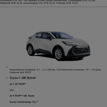
Selbstbehalt EUR 500,-- bei Reparatur in Ihrer Toyota Fachwerkstätte, Listenneupreis EUR 38.390,-
Haftpflicht EUR 29,45, motorbezogene VSt. EUR 20,16, Vollkasko EUR 76,93.
Normverbrauch kombiniert: 4,7 – 5,1 l/100 km, CO2-Emissionen kombiniert: 107 - 116 g/km.
Gemessen nach WLTP.
Toyota C-HR Hybrid
ab € 28.790,00*
oder
ab € 89,00** mtl. leasen
2
Toyota Versicherung: 121,-