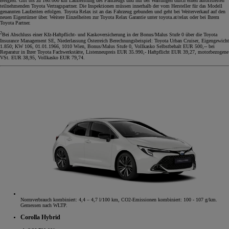
Belgien. Gilt bis zu 160.000 km Laufleistung des Fahrzeugs und nur bei Wartungen durch einen autorisierten
teilnehmenden Toyota Vertragspartner. Die Inspektionen müssen innerhalb der vom Hersteller für das Modell
genannten Laufzeiten erfolgen. Toyota Relax ist an das Fahrzeug gebunden und geht bei Weiterverkauf auf den
neuen Eigentümer über. Weitere Einzelheiten zur Toyota Relax Garantie unter toyota.at/relax oder bei Ihrem
Toyota Partner.
2
Bei Abschluss einer Kfz-Haftpflicht- und Kaskoversicherung in der Bonus/Malus Stufe 0 über die Toyota
Insurance Management SE, Niederlassung Österreich Berechnungsbeispiel: Toyota Urban Cruiser, Eigengewicht
1.850; KW 106, 01.01.1966, 1010 Wien, Bonus/Malus Stufe 0, Vollkasko Selbstbehalt EUR 500,-- bei
Reparatur in Ihrer Toyota Fachwerkstätte, Listenneupreis EUR 35.990,- Haftpflicht EUR 39,27, motorbezogene
VSt. EUR 38,95, Vollkasko EUR 79,74.
Normverbrauch kombiniert: 4,4 – 4,7 l/100 km, CO2-Emissionen kombiniert: 100 - 107 g/km.
Gemessen nach WLTP.
Corolla Hybrid