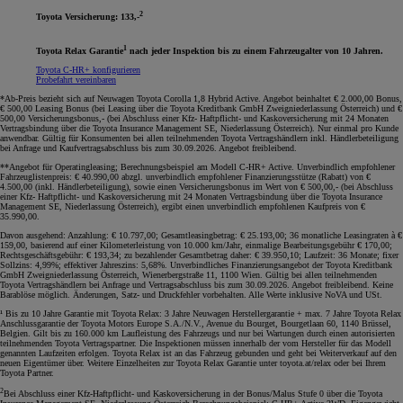
2
Toyota Versicherung: 133,-
1
Toyota Relax Garantie
nach jeder Inspektion bis zu einem Fahrzeugalter von 10 Jahren.
Toyota C-HR+ konfigurieren
Probefahrt vereinbaren
*Ab-Preis bezieht sich auf Neuwagen Toyota Corolla 1,8 Hybrid Active. Angebot beinhaltet € 2.000,00 Bonus,
€ 500,00 Leasing Bonus (bei Leasing über die Toyota Kreditbank GmbH Zweigniederlassung Österreich) und €
500,00 Versicherungsbonus,- (bei Abschluss einer Kfz- Haftpflicht- und Kaskoversicherung mit 24 Monaten
Vertragsbindung über die Toyota Insurance Management SE, Niederlassung Österreich). Nur einmal pro Kunde
anwendbar. Gültig für Konsumenten bei allen teilnehmenden Toyota Vertragshändlern inkl. Händlerbeteiligung
bei Anfrage und Kaufvertragsabschluss bis zum 30.09.2026. Angebot freibleibend
.
**Angebot für Operatingleasing; Berechnungsbeispiel am Modell C-HR+ Active. Unverbindlich empfohlener
Fahrzeuglistenpreis: € 40.990,00 abzgl. unverbindlich empfohlener Finanzierungsstütze (Rabatt) von €
4.500,00 (inkl. Händlerbeteiligung), sowie einen Versicherungsbonus im Wert von € 500,00,- (bei Abschluss
einer Kfz- Haftpflicht- und Kaskoversicherung mit 24 Monaten Vertragsbindung über die Toyota Insurance
Management SE, Niederlassung Österreich), ergibt einen unverbindlich empfohlenen Kaufpreis von €
35.990,00.
Davon ausgehend: Anzahlung: € 10.797,00; Gesamtleasingbetrag: € 25.193,00; 36 monatliche Leasingraten à €
159,00, basierend auf einer Kilometerleistung von 10.000 km/Jahr, einmalige Bearbeitungsgebühr € 170,00;
Rechtsgeschäftsgebühr: € 193,34; zu bezahlender Gesamtbetrag daher: € 39.950,10; Laufzeit: 36 Monate; fixer
Sollzins: 4,99%; effektiver Jahreszins: 5,68%. Unverbindliches Finanzierungsangebot der Toyota Kreditbank
GmbH Zweigniederlassung Österreich, Wienerbergstraße 11, 1100 Wien. Gültig bei allen teilnehmenden
Toyota Vertragshändlern bei Anfrage und Vertragsabschluss bis zum 30.09.2026. Angebot freibleibend. Keine
Barablöse möglich. Änderungen, Satz- und Druckfehler vorbehalten. Alle Werte inklusive NoVA und USt
.
¹ Bis zu 10 Jahre Garantie mit Toyota Relax: 3 Jahre Neuwagen Herstellergarantie + max. 7 Jahre Toyota Relax
Anschlussgarantie der Toyota Motors Europe S.A./N.V., Avenue du Bourget, Bourgetlaan 60, 1140 Brüssel,
Belgien. Gilt bis zu 160.000 km Laufleistung des Fahrzeugs und nur bei Wartungen durch einen autorisierten
teilnehmenden Toyota Vertragspartner. Die Inspektionen müssen innerhalb der vom Hersteller für das Modell
genannten Laufzeiten erfolgen. Toyota Relax ist an das Fahrzeug gebunden und geht bei Weiterverkauf auf den
neuen Eigentümer über. Weitere Einzelheiten zur Toyota Relax Garantie unter toyota.at/relax oder bei Ihrem
Toyota Partner.
2
Bei Abschluss einer Kfz-Haftpflicht- und Kaskoversicherung in der Bonus/Malus Stufe 0 über die Toyota