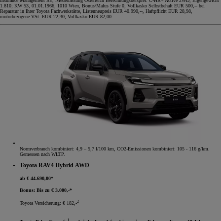
Insurance Management SE, Niederlassung Österreich Berechnungsbeispiel: C-HR+ Active 2WD, Eigengewicht
1.810; KW 53, 01.01.1966, 1010 Wien, Bonus/Malus Stufe 0, Vollkasko Selbstbehalt EUR 500,-- bei
Reparatur in Ihrer Toyota Fachwerkstätte, Listenneupreis EUR 40.990,--, Haftpflicht EUR 28,98,
motorbezogene VSt. EUR 22,30, Vollkasko EUR 82,00.
Normverbrauch kombiniert: 4,9 – 5,7 l/100 km, CO2-Emissionen kombiniert: 105 - 116 g/km.
Gemessen nach WLTP.
Toyota RAV4 Hybrid AWD
ab € 44.690,00*
Bonus: Bis zu € 3.000,-*
2
Toyota Versicherung: € 182,-
1