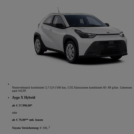
Normverbrauch kombiniert 3,7-3,9 l/100 km, CO2 Emissionen kombiniert 85- 89 g/km. Gemessen
nach WLTP.
Aygo X Hybrid
ab € 17.990,00*
oder
ab € 79,00** mtl. leasen
2
Toyota Versicherung:
€ 100,-