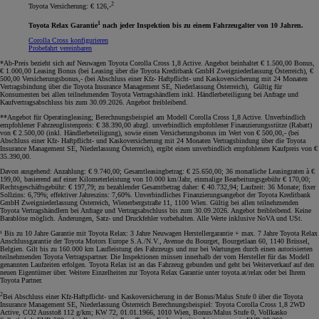
2
Toyota Versicherung: € 126,-
1
Toyota Relax Garantie
nach jeder Inspektion bis zu einem Fahrzeugalter von 10 Jahren.
Corolla Cross konfigurieren
Probefahrt vereinbaren
*Ab-Preis bezieht sich auf Neuwagen Toyota Corolla Cross 1,8 Active. Angebot beinhaltet € 1.500,00 Bonus,
€ 1.000,00 Leasing Bonus (bei Leasing über die Toyota Kreditbank GmbH Zweigniederlassung Österreich), €
500,00 Versicherungsbonus,- (bei Abschluss einer Kfz- Haftpflicht- und Kaskoversicherung mit 24 Monaten
Vertragsbindung über die Toyota Insurance Management SE, Niederlassung Österreich), Gültig für
Konsumenten bei allen teilnehmenden Toyota Vertragshändlern inkl. Händlerbeteiligung bei Anfrage und
Kaufvertragsabschluss bis zum 30.09.2026. Angebot freibleibend
.
**Angebot für Operatingleasing; Berechnungsbeispiel am Modell Corolla Cross 1,8 Active. Unverbindlich
empfohlener Fahrzeuglistenpreis: € 38.390,00 abzgl. unverbindlich empfohlener Finanzierungsstütze (Rabatt)
von € 2.500,00 (inkl. Händlerbeteiligung), sowie einen Versicherungsbonus im Wert von € 500,00,- (bei
Abschluss einer Kfz- Haftpflicht- und Kaskoversicherung mit 24 Monaten Vertragsbindung über die Toyota
Insurance Management SE, Niederlassung Österreich), ergibt einen unverbindlich empfohlenen Kaufpreis von €
35.390,00.
Davon ausgehend: Anzahlung: € 9.740,00; Gesamtleasingbetrag: € 25.650,00; 36 monatliche Leasingraten à €
199,00, basierend auf einer Kilometerleistung von 10.000 km/Jahr, einmalige Bearbeitungsgebühr € 170,00;
Rechtsgeschäftsgebühr: € 197,79; zu bezahlender Gesamtbetrag daher: € 40.732,94; Laufzeit: 36 Monate; fixer
Sollzins: 6,79%; effektiver Jahreszins: 7,60%. Unverbindliches Finanzierungsangebot der Toyota Kreditbank
GmbH Zweigniederlassung Österreich, Wienerbergstraße 11, 1100 Wien. Gültig bei allen teilnehmenden
Toyota Vertragshändlern bei Anfrage und Vertragsabschluss bis zum 30.09.2026. Angebot freibleibend. Keine
Barablöse möglich. Änderungen, Satz- und Druckfehler vorbehalten. Alle Werte inklusive NoVA und USt
.
¹ Bis zu 10 Jahre Garantie mit Toyota Relax: 3 Jahre Neuwagen Herstellergarantie + max. 7 Jahre Toyota Relax
Anschlussgarantie der Toyota Motors Europe S.A./N.V., Avenue du Bourget, Bourgetlaan 60, 1140 Brüssel,
Belgien. Gilt bis zu 160.000 km Laufleistung des Fahrzeugs und nur bei Wartungen durch einen autorisierten
teilnehmenden Toyota Vertragspartner. Die Inspektionen müssen innerhalb der vom Hersteller für das Modell
genannten Laufzeiten erfolgen. Toyota Relax ist an das Fahrzeug gebunden und geht bei Weiterverkauf auf den
neuen Eigentümer über. Weitere Einzelheiten zur Toyota Relax Garantie unter toyota.at/relax oder bei Ihrem
Toyota Partner.
2
Bei Abschluss einer Kfz-Haftpflicht- und Kaskoversicherung in der Bonus/Malus Stufe 0 über die Toyota
Insurance Management SE, Niederlassung Österreich Berechnungsbeispiel: Toyota Corolla Cross 1,8 2WD
Active, CO2 Ausstoß 112 g/km; KW 72, 01.01.1966, 1010 Wien, Bonus/Malus Stufe 0, Vollkasko