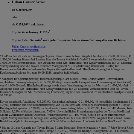
Urban Cruiser Active
ab € 30.990,00*
oder
ab € 159,00** mtl. leasen
2
Toyota Versicherung: € 157,-
1
Toyota Relax Garantie
nach jeder Inspektion bis zu einem Fahrzeugalter von 10 Jahren.
Urban Cruiser konfigurieren
Probefahrt vereinbaren
*Ab-Preis bezieht sich auf Neuwagen Toyota Urban Cruiser Active . Angebot beinhaltet € 2.500,00 Bonus, €
1.500,00 Leasing Bonus (bei Leasing über die Toyota Kreditbank GmbH Zweigniederlassung Österreich), €
1.000,00 Versicherungsbonus,- (bei Abschluss einer Kfz- Haftpflicht- und Kaskoversicherung mit 24 Monaten
Vertragsbindung über die Toyota Insurance Management SE, Niederlassung Österreich), Gültig für
Konsumenten bei allen teilnehmenden Toyota Vertragshändlern inkl. Händlerbeteiligung bei Anfrage und
Kaufvertragsabschluss bis zum 30.09.2026. Angebot freibleibend
.
**Angebot für Operatingleasing; Berechnungsbeispiel am Modell Urban Cruiser Active. Unverbindlich
empfohlener Fahrzeuglistenpreis: € 35.990,00 abzgl. unverbindlich empfohlener Finanzierungsstütze (Rabatt)
von € 4.000,00 (inkl. Händlerbeteiligung), sowie einen Versicherungsbonus im Wert von € 1.000,00,- (bei
Abschluss einer Kfz- Haftpflicht- und Kaskoversicherung mit 24 Monaten Vertragsbindung über die Toyota
Insurance Management SE, Niederlassung Österreich), ergibt einen unverbindlich empfohlenen Kaufpreis von €
30.990,00.
Davon ausgehend: Anzahlung: € 9.297,00; Gesamtleasingbetrag: € 21.693,00; 48 monatliche Leasingraten à €
159,00, basierend auf einer Kilometerleistung von 10.000 km/Jahr, einmalige Bearbeitungsgebühr € 170,00;
Rechtsgeschäftsgebühr: € 198,08; zu bezahlender Gesamtbetrag daher: € 36.479,98; Laufzeit: 48 Monate; fixer
Sollzins: 6,29%; effektiver Jahreszins: 7,02%. Unverbindliches Finanzierungsangebot der Toyota Kreditbank
GmbH Zweigniederlassung Österreich, Wienerbergstraße 11, 1100 Wien. Gültig bei allen teilnehmenden
Toyota Vertragshändlern bei Anfrage und Vertragsabschluss bis zum 30.09.2026. Angebot freibleibend. Keine
Barablöse möglich. Änderungen, Satz- und Druckfehler vorbehalten. Alle Werte inklusive NoVA und USt
.
¹ Bis zu 10 Jahre Garantie mit Toyota Relax: 3 Jahre Neuwagen Herstellergarantie + max. 7 Jahre Toyota Relax
Anschlussgarantie der Toyota Motors Europe S.A./N.V., Avenue du Bourget, Bourgetlaan 60, 1140 Brüssel,