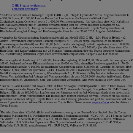
C-HR Plug-in konfigurieren
Probefahrt vereinbaren
*Ab-Preis bezieht sich auf Neuwagen Toyota C-HR - 2,0 l Plug-In Hybrid 4x2 Active. Angebot beinhaltet €
4.500,00 Bonus, € 1.000,00 Leasing Bonus (bei Leasing über die Toyota Kreditbank GmbH
Zweigniederlassung Österreich) sowie € 1.000,00 Versicherungsbonus,- (bei Abschluss einer Kfz- Haftpflicht-
und Kaskoversicherung mit 24 Monaten Vertragsbindung über die Toyota Insurance Management SE,
Niederlassung Österreich). Gültig für Konsumenten bei allen teilnehmenden Toyota Vertragshändlern inkl.
Händlerbeteiligung bei Anfrage und Kaufvertragsabschluss bis zum 30.09.2026. Angebot freibleibend
.
**Angebot für Operatingleasing; Berechnungsbeispiel am Modell (NG) C-HR - 2,0 l Plug-In Hybrid 4x2
Active. Unverbindlich empfohlener Fahrzeuglistenpreis: € 41.990,00 abzgl. unverbindlich empfohlener
Finanzierungsstütze (Rabatt) von € 6.500,00 (inkl. Händlerbeteiligung); enthält Lagerbonus von € 5.000,00-
gültig für Privatkunden, sowie einen Versicherungsbonus im Wert von € 500,00,- (bei Abschluss einer Kfz-
Haftpflicht- und Kaskoversicherung mit 24 Monaten Vertragsbindung über die Toyota Insurance Management
SE, Niederlassung Österreich), ergibt einen unverbindlich empfohlenen Kaufpreis von € 34.990,00.
Davon ausgehend: Anzahlung: € 10.497,00; Gesamtleasingbetrag: € 24.493,00; 36 monatliche Leasingraten à €
109,00, basierend auf einer Kilometerleistung von 10.000 km/Jahr, einmalige Bearbeitungsgebühr € 170,00;
Rechtsgeschäftsgebühr: € 168,98; zu bezahlender Gesamtbetrag daher: € 38.958,28; Laufzeit: 36 Monate; fixer
Sollzins: 4,99%; effektiver Jahreszins: 5,64%. Unverbindliches Finanzierungsangebot der Toyota Kreditbank
GmbH Zweigniederlassung Österreich, Wienerbergstraße 11, 1100 Wien. Gültig bei allen teilnehmenden
Toyota Vertragshändlern bei Anfrage und Vertragsabschluss bis zum 30.09.2026. Angebot freibleibend. Keine
Barablöse möglich. Änderungen, Satz- und Druckfehler vorbehalten. Alle Werte inklusive NoVA und USt
.
¹ Bis zu 10 Jahre Garantie mit Toyota Relax: 3 Jahre Neuwagen Herstellergarantie + max. 7 Jahre Toyota Relax
Anschlussgarantie der Toyota Motors Europe S.A./N.V., Avenue du Bourget, Bourgetlaan 60, 1140 Brüssel,
Belgien. Gilt bis zu 160.000 km Laufleistung des Fahrzeugs und nur bei Wartungen durch einen autorisierten
teilnehmenden Toyota Vertragspartner. Die Inspektionen müssen innerhalb der vom Hersteller für das Modell
genannten Laufzeiten erfolgen. Toyota Relax ist an das Fahrzeug gebunden und geht bei Weiterverkauf auf den
neuen Eigentümer über. Weitere Einzelheiten zur Toyota Relax Garantie unter
toyota.at/relax
oder bei deinem
Toyota Partner.
2
Bei Abschluss einer Kfz-Haftpflicht- und Kaskoversicherung in der Bonus/Malus Stufe 0 über die Toyota
Insurance Management SE, Niederlassung Österreich Berechnungsbeispiel: (NG) C-HR - 2,0 l Plug-In Hybrid
4x2 Active, CO2 Ausstoß 48 g/km; KW 111, 01.01.1966, 1010 Wien, Bonus/Malus Stufe 0, Vollkasko
Selbstbehalt EUR 500,-- bei Reparatur in Ihrer Toyota Fachwerkstätte, Listenneupreis EUR 41.990,--,
Haftpflicht EUR 36,52, motorbezogene VSt. EUR 54,72, Vollkasko EUR 86,89.