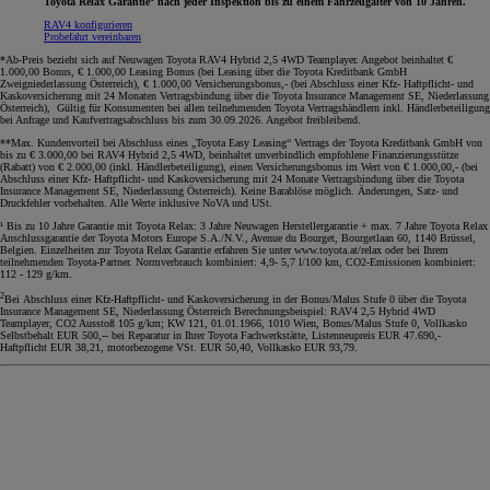
Toyota Relax Garantie
nach jeder Inspektion bis zu einem Fahrzeugalter von 10 Jahren.
RAV4 konfigurieren
Probefahrt vereinbaren
*Ab-Preis bezieht sich auf Neuwagen Toyota RAV4 Hybrid 2,5 4WD Teamplayer. Angebot beinhaltet €
1.000,00 Bonus, € 1.000,00 Leasing Bonus (bei Leasing über die Toyota Kreditbank GmbH
Zweigniederlassung Österreich), € 1.000,00 Versicherungsbonus,- (bei Abschluss einer Kfz- Haftpflicht- und
Kaskoversicherung mit 24 Monaten Vertragsbindung über die Toyota Insurance Management SE, Niederlassung
Österreich), Gültig für Konsumenten bei allen teilnehmenden Toyota Vertragshändlern inkl. Händlerbeteiligung
bei Anfrage und Kaufvertragsabschluss bis zum 30.09.2026. Angebot freibleibend.
**Max. Kundenvorteil bei Abschluss eines „Toyota Easy Leasing“ Vertrags der Toyota Kreditbank GmbH von
bis zu € 3.000,00 bei RAV4 Hybrid 2,5 4WD, beinhaltet unverbindlich empfohlene Finanzierungsstütze
(Rabatt) von € 2.000,00 (inkl. Händlerbeteiligung), einen Versicherungsbonus im Wert von € 1.000,00,- (bei
Abschluss einer Kfz- Haftpflicht- und Kaskoversicherung mit 24 Monate Vertragsbindung über die Toyota
Insurance Management SE, Niederlassung Österreich). Keine Barablöse möglich. Änderungen, Satz- und
Druckfehler vorbehalten. Alle Werte inklusive NoVA und USt.
¹ Bis zu 10 Jahre Garantie mit Toyota Relax: 3 Jahre Neuwagen Herstellergarantie + max. 7 Jahre Toyota Relax
Anschlussgarantie der Toyota Motors Europe S.A./N.V., Avenue du Bourget, Bourgetlaan 60, 1140 Brüssel,
Belgien. Einzelheiten zur Toyota Relax Garantie erfahren Sie unter www.toyota.at/relax oder bei Ihrem
teilnehmenden Toyota-Partner. Normverbrauch kombiniert: 4,9- 5,7 l/100 km, CO2-Emissionen kombiniert:
112 - 129 g/km.
2
Bei Abschluss einer Kfz-Haftpflicht- und Kaskoversicherung in der Bonus/Malus Stufe 0 über die Toyota
Insurance Management SE, Niederlassung Österreich Berechnungsbeispiel: RAV4 2,5 Hybrid 4WD
Teamplayer, CO2 Ausstoß 105 g/km; KW 121, 01.01.1966, 1010 Wien, Bonus/Malus Stufe 0, Vollkasko
Selbstbehalt EUR 500,-- bei Reparatur in Ihrer Toyota Fachwerkstätte, Listenneupreis EUR 47.690,-
Haftpflicht EUR 38,21, motorbezogene VSt. EUR 50,40, Vollkasko EUR 93,79.