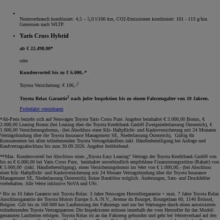
Normverbrauch kombiniert: 4,5 – 5,0 l/100 km, CO2-Emissionen kombiniert: 101 - 113 g/km.
Gemessen nach WLTP.
Yaris Cross Hybrid
ab € 22.490,00*
oder
Kundenvorteil bis zu € 6.000,-*
2
Toyota Versicherung: € 106,-
1
Toyota Relax Garantie
nach jeder Inspektion bis zu einem Fahrzeugalter von 10 Jahren.
Probefahrt vereinbaren
*Ab-Preis bezieht sich auf Neuwagen Toyota Yaris Cross Pure. Angebot beinhaltet € 3.000,00 Bonus, €
2.000,00 Leasing Bonus (bei Leasing über die Toyota Kreditbank GmbH Zweigniederlassung Österreich), €
1.000,00 Versicherungsbonus,- (bei Abschluss einer Kfz- Haftpflicht- und Kaskoversicherung mit 24 Monaten
Vertragsbindung über die Toyota Insurance Management SE, Niederlassung Österreich), Gültig für
Konsumenten bei allen teilnehmenden Toyota Vertragshändlern inkl. Händlerbeteiligung bei Anfrage und
Kaufvertragsabschluss bis zum 30.09.2026. Angebot freibleibend.
**Max. Kundenvorteil bei Abschluss eines „Toyota Easy Leasing“ Vertrags der Toyota Kreditbank GmbH von
bis zu € 6.000,00 bei Yaris Cross Pure, beinhaltet unverbindlich empfohlene Finanzierungsstütze (Rabatt) von
€ 5.000,00 (inkl. Händlerbeteiligung), einen Versicherungsbonus im Wert von € 1.000,00,- (bei Abschluss
einer Kfz- Haftpflicht- und Kaskoversicherung mit 24 Monate Vertragsbindung über die Toyota Insurance
Management SE, Niederlassung Österreich); Keine Barablöse möglich. Änderungen, Satz- und Druckfehler
vorbehalten. Alle Werte inklusive NoVA und USt
.
¹ Bis zu 10 Jahre Garantie mit Toyota Relax: 3 Jahre Neuwagen Herstellergarantie + max. 7 Jahre Toyota Relax
Anschlussgarantie der Toyota Motors Europe S.A./N.V., Avenue du Bourget, Bourgetlaan 60, 1140 Brüssel,
Belgien. Gilt bis zu 160.000 km Laufleistung des Fahrzeugs und nur bei Wartungen durch einen autorisierten
teilnehmenden Toyota Vertragspartner. Die Inspektionen müssen innerhalb der vom Hersteller für das Modell
genannten Laufzeiten erfolgen. Toyota Relax ist an das Fahrzeug gebunden und geht bei Weiterverkauf auf den