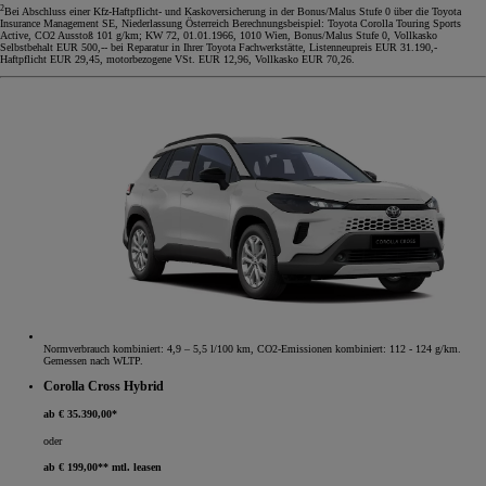
2
Bei Abschluss einer Kfz-Haftpflicht- und Kaskoversicherung in der Bonus/Malus Stufe 0 über die Toyota
Insurance Management SE, Niederlassung Österreich Berechnungsbeispiel: Toyota Corolla Touring Sports
Active, CO2 Ausstoß 101 g/km; KW 72, 01.01.1966, 1010 Wien, Bonus/Malus Stufe 0, Vollkasko
Selbstbehalt EUR 500,-- bei Reparatur in Ihrer Toyota Fachwerkstätte, Listenneupreis EUR 31.190,-
Haftpflicht EUR 29,45, motorbezogene VSt. EUR 12,96, Vollkasko EUR 70,26.
Normverbrauch kombiniert: 4,9 – 5,5 l/100 km, CO2-Emissionen kombiniert: 112 - 124 g/km.
Gemessen nach WLTP.
Corolla Cross Hybrid
ab € 35.390,00*
oder
ab € 199,00** mtl. leasen