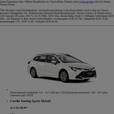
neuen Eigentümer über. Weitere Einzelheiten zur Toyota Relax Garantie unter
toyota.at/relax
oder bei deinem
Toyota Partner.
2
Bei Abschluss einer Kfz-Haftpflicht- und Kaskoversicherung in der Bonus/Malus Stufe 0 über die Toyota
Insurance Management SE, Niederlassung Österreich Berechnungsbeispiel: Toyota Corolla 1,8 Hybrid Active,
CO2 Ausstoß 100 g/km; KW 72, 01.01.1966, 1010 Wien, Bonus/Malus Stufe 0, Vollkasko Selbstbehalt EUR
500,-- bei Reparatur in Ihrer Toyota Fachwerkstätte, Listenneupreis EUR 29.790,- Haftpflicht EUR 29,45,
motorbezogene VSt. EUR 12,96, Vollkasko EUR 66,64.
Normverbrauch kombiniert: 4,4 – 4,7 l/100 km, CO2-Emissionen kombiniert: 100 - 107 g/km.
Gemessen nach WLTP.
Corolla Touring Sports Hybrid
ab € 28.190,00*
oder