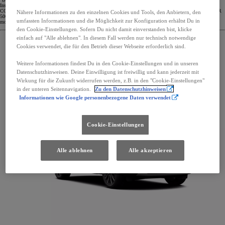
Insurance Management SE, Niederlassung Österreich Berechnungsbeispiel: Toyota Yaris Hybrid 116 Active,
CO2 Ausstoß 87 g/km; KW 68, 01.01.1966, 1010 Wien, Bonus/Malus Stufe 0, Vollkasko Selbstbehalt EUR
Nähere Informationen zu den einzelnen Cookies und Tools, den Anbietern, den
500,-- bei Reparatur in Ihrer Toyota Fachwerkstätte, Listenneupreis EUR 23.490,- Haftpflicht EUR 24,96,
umfassten Informationen und die Möglichkeit zur Konfiguration erhältst Du in
motorbezogene VSt. EUR 10,08, Vollkasko EUR 68,76.
den Cookie-Einstellungen. Sofern Du nicht damit einverstanden bist, klicke
einfach auf "Alle ablehnen". In diesem Fall werden nur technisch notwendige
Cookies verwendet, die für den Betrieb dieser Webseite erforderlich sind.
Weitere Informationen findest Du in den Cookie-Einstellungen und in unseren
Datenschutzhinweisen. Deine Einwilligung ist freiwillig und kann jederzeit mit
Wirkung für die Zukunft widerrufen werden, z.B. in den "Cookie-Einstellungen"
in der unteren Seitennavigation.
Zu den Datenschutzhinweisen
Informationen wie Google personenbezogene Daten verwendet
Cookie-Einstellungen
Alle ablehnen
Alle akzeptieren