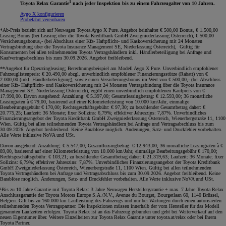
1
Toyota Relax Garantie
nach jeder Inspektion bis zu einem Fahrzeugalter von 10 Jahren.
Aygo X konfigurieren
Probefahrt vereinbaren
*Ab-Preis bezieht sich auf Neuwagen Toyota Aygo X Pure. Angebot beinhaltet € 500,00 Bonus, € 1.500,00
Leasing Bonus (bei Leasing über die Toyota Kreditbank GmbH Zweigniederlassung Österreich), € 500,00
Versicherungsbonus,- (bei Abschluss einer Kfz- Haftpflicht- und Kaskoversicherung mit 24 Monaten
Vertragsbindung über die Toyota Insurance Management SE, Niederlassung Österreich), Gültig für
Konsumenten bei allen teilnehmenden Toyota Vertragshändlern inkl. Händlerbeteiligung bei Anfrage und
Kaufvertragsabschluss bis zum 30.09.2026. Angebot freibleibend.
**Angebot für Operatingleasing; Berechnungsbeispiel am Modell Aygo X Pure. Unverbindlich empfohlener
Fahrzeuglistenpreis: € 20.490,00 abzgl. unverbindlich empfohlener Finanzierungsstütze (Rabatt) von €
2.000,00 (inkl. Händlerbeteiligung), sowie einen Versicherungsbonus im Wert von € 500,00,- (bei Abschluss
einer Kfz- Haftpflicht- und Kaskoversicherung mit 24 Monaten Vertragsbindung über die Toyota Insurance
Management SE, Niederlassung Österreich), ergibt einen unverbindlich empfohlenen Kaufpreis von €
17.990,00. Davon ausgehend: Anzahlung: € 5.397,00; Gesamtleasingbetrag: € 12.593,00; 36 monatliche
Leasingraten à € 79,00, basierend auf einer Kilometerleistung von 10.000 km/Jahr, einmalige
Bearbeitungsgebühr € 170,00; Rechtsgeschäftsgebühr: € 97,30; zu bezahlender Gesamtbetrag daher: €
20.775,25; Laufzeit: 36 Monate; fixer Sollzins: 6,79%; effektiver Jahreszins: 7,87%. Unverbindliches
Finanzierungsangebot der Toyota Kreditbank GmbH Zweigniederlassung Österreich, Wienerbergstraße 11, 1100
Wien. Gültig bei allen teilnehmenden Toyota Vertragshändlern bei Anfrage und Vertragsabschluss bis zum
30.09.2026. Angebot freibleibend. Keine Barablöse möglich. Änderungen, Satz- und Druckfehler vorbehalten.
Alle Werte inklusive NoVA und USt.
Davon ausgehend: Anzahlung: € 5.547,00; Gesamtleasingbetrag: € 12.943,00; 36 monatliche Leasingraten à €
89,00, basierend auf einer Kilometerleistung von 10.000 km/Jahr, einmalige Bearbeitungsgebühr € 170,00;
Rechtsgeschäftsgebühr: € 103,21; zu bezahlender Gesamtbetrag daher: € 21.319,63; Laufzeit: 36 Monate; fixer
Sollzins: 6,79%; effektiver Jahreszins: 7,87%. Unverbindliches Finanzierungsangebot der Toyota Kreditbank
GmbH Zweigniederlassung Österreich, Wienerbergstraße 11, 1100 Wien. Gültig bei allen teilnehmenden
Toyota Vertragshändlern bei Anfrage und Vertragsabschluss bis zum 30.09.2026. Angebot freibleibend. Keine
Barablöse möglich. Änderungen, Satz- und Druckfehler vorbehalten. Alle Werte inklusive NoVA und USt.
¹Bis zu 10 Jahre Garantie mit Toyota Relax: 3 Jahre Neuwagen Herstellergarantie + max. 7 Jahre Toyota Relax
Anschlussgarantie der Toyota Motors Europe S.A./N.V., Avenue du Bourget, Bourgetlaan 60, 1140 Brüssel,
Belgien. Gilt bis zu 160.000 km Laufleistung des Fahrzeugs und nur bei Wartungen durch einen autorisierten
teilnehmenden Toyota Vertragspartner. Die Inspektionen müssen innerhalb der vom Hersteller für das Modell
genannten Laufzeiten erfolgen. Toyota Relax ist an das Fahrzeug gebunden und geht bei Weiterverkauf auf den
neuen Eigentümer über. Weitere Einzelheiten zur Toyota Relax Garantie unter toyota.at/relax oder bei Ihrem
Toyota Partner.