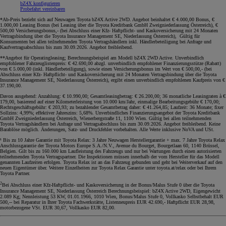
bZ4X konfigurieren
Probefahrt vereinbaren
*Ab-Preis bezieht sich auf Neuwagen Toyota bZ4X Active 2WD. Angebot beinhaltet € 4.000,00 Bonus, €
1.000,00 Leasing Bonus (bei Leasing über die Toyota Kreditbank GmbH Zweigniederlassung Österreich), €
500,00 Versicherungsbonus,- (bei Abschluss einer Kfz- Haftpflicht- und Kaskoversicherung mit 24 Monaten
Vertragsbindung über die Toyota Insurance Management SE, Niederlassung Österreich), Gültig für
Konsumenten bei allen teilnehmenden Toyota Vertragshändlern inkl. Händlerbeteiligung bei Anfrage und
Kaufvertragsabschluss bis zum 30.09.2026. Angebot freibleibend
.
**Angebot für Operatingleasing; Berechnungsbeispiel am Modell bZ4X 2WD Active. Unverbindlich
empfohlener Fahrzeuglistenpreis: € 42.690,00 abzgl. unverbindlich empfohlener Finanzierungsstütze (Rabatt)
von € 5.000,00 (inkl. Händlerbeteiligung), sowie einen Versicherungsbonus im Wert von € 500,00,- (bei
Abschluss einer Kfz- Haftpflicht- und Kaskoversicherung mit 24 Monaten Vertragsbindung über die Toyota
Insurance Management SE, Niederlassung Österreich), ergibt einen unverbindlich empfohlenen Kaufpreis von €
37.190,00.
Davon ausgehend: Anzahlung: € 10.990,00; Gesamtleasingbetrag: € 26.200,00; 36 monatliche Leasingraten à €
179,00, basierend auf einer Kilometerleistung von 10.000 km/Jahr, einmalige Bearbeitungsgebühr € 170,00;
Rechtsgeschäftsgebühr: € 203,93; zu bezahlender Gesamtbetrag daher: € 41.264,85; Laufzeit: 36 Monate; fixer
Sollzins: 4,99%; effektiver Jahreszins: 5,68%. Unverbindliches Finanzierungsangebot der Toyota Kreditbank
GmbH Zweigniederlassung Österreich, Wienerbergstraße 11, 1100 Wien. Gültig bei allen teilnehmenden
Toyota Vertragshändlern bei Anfrage und Vertragsabschluss bis zum 30.09.2026. Angebot freibleibend. Keine
Barablöse möglich. Änderungen, Satz- und Druckfehler vorbehalten. Alle Werte inklusive NoVA und USt
.
¹ Bis zu 10 Jahre Garantie mit Toyota Relax: 3 Jahre Neuwagen Herstellergarantie + max. 7 Jahre Toyota Relax
Anschlussgarantie der Toyota Motors Europe S.A./N.V., Avenue du Bourget, Bourgetlaan 60, 1140 Brüssel,
Belgien. Gilt bis zu 160.000 km Laufleistung des Fahrzeugs und nur bei Wartungen durch einen autorisierten
teilnehmenden Toyota Vertragspartner. Die Inspektionen müssen innerhalb der vom Hersteller für das Modell
genannten Laufzeiten erfolgen. Toyota Relax ist an das Fahrzeug gebunden und geht bei Weiterverkauf auf den
neuen Eigentümer über. Weitere Einzelheiten zur Toyota Relax Garantie unter toyota.at/relax oder bei Ihrem
Toyota Partner.
2
Bei Abschluss einer Kfz-Haftpflicht- und Kaskoversicherung in der Bonus/Malus Stufe 0 über die Toyota
Insurance Management SE, Niederlassung Österreich Berechnungsbeispiel: bZ4X Active 2WD, Eigengewicht
2.089 Kg; Nennleistung 53 KW, 01.01.1966, 1010 Wien, Bonus/Malus Stufe 0, Vollkasko Selbstbehalt EUR
500,-- bei Reparatur in Ihrer Toyota Fachwerkstätte, Listenneupreis EUR 42.690,- Haftpflicht EUR 28,98,
motorbezogene VSt. EUR 30,67, Vollkasko EUR 82,00.