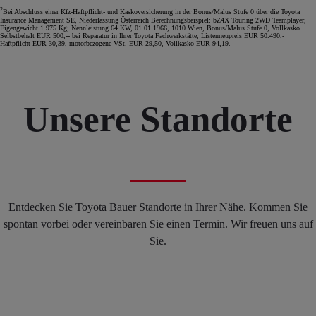
2
Bei Abschluss einer Kfz-Haftpflicht- und Kaskoversicherung in der Bonus/Malus Stufe 0 über die Toyota
Insurance Management SE, Niederlassung Österreich Berechnungsbeispiel: bZ4X Touring 2WD Teamplayer,
Eigengewicht 1.975 Kg; Nennleistung 64 KW, 01.01.1966, 1010 Wien, Bonus/Malus Stufe 0, Vollkasko
Selbstbehalt EUR 500,-- bei Reparatur in Ihrer Toyota Fachwerkstätte, Listenneupreis EUR 50.490,-
Haftpflicht EUR 30,39, motorbezogene VSt. EUR 29,50, Vollkasko EUR 94,19.
Unsere Standorte
Entdecken Sie Toyota Bauer Standorte in Ihrer Nähe. Kommen Sie
spontan vorbei oder vereinbaren Sie einen Termin. Wir freuen uns auf
Sie.