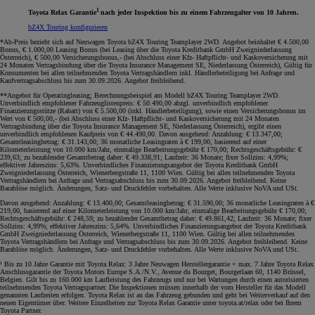
1
Toyota Relax Garantie
nach jeder Inspektion bis zu einem Fahrzeugalter von 10 Jahren.
bZ4X Touring konfigurieren
*Ab-Preis bezieht sich auf Neuwagen Toyota bZ4X Touring Teamplayer 2WD. Angebot beinhaltet € 4.500,00
Bonus, € 1.000,00 Leasing Bonus (bei Leasing über die Toyota Kreditbank GmbH Zweigniederlassung
Österreich), € 500,00 Versicherungsbonus,- (bei Abschluss einer Kfz- Haftpflicht- und Kaskoversicherung mit
24 Monaten Vertragsbindung über die Toyota Insurance Management SE, Niederlassung Österreich), Gültig für
Konsumenten bei allen teilnehmenden Toyota Vertragshändlern inkl. Händlerbeteiligung bei Anfrage und
Kaufvertragsabschluss bis zum 30.09.2026. Angebot freibleibend.
**Angebot für Operatingleasing; Berechnungsbeispiel am Modell bZ4X Touring Teamplayer 2WD.
Unverbindlich empfohlener Fahrzeuglistenpreis: € 50.490,00 abzgl. unverbindlich empfohlener
Finanzierungsstütze (Rabatt) von € 5.500,00 (inkl. Händlerbeteiligung), sowie einen Versicherungsbonus im
Wert von € 500,00,- (bei Abschluss einer Kfz- Haftpflicht- und Kaskoversicherung mit 24 Monaten
Vertragsbindung über die Toyota Insurance Management SE, Niederlassung Österreich), ergibt einen
unverbindlich empfohlenen Kaufpreis von € 44.490,00. Davon ausgehend: Anzahlung: € 13.347,00;
Gesamtleasingbetrag: € 31.143,00; 36 monatliche Leasingraten à € 199,00, basierend auf einer
Kilometerleistung von 10.000 km/Jahr, einmalige Bearbeitungsgebühr € 170,00; Rechtsgeschäftsgebühr: €
239,63; zu bezahlender Gesamtbetrag daher: € 49.338,91; Laufzeit: 36 Monate; fixer Sollzins: 4,99%;
effektiver Jahreszins: 5,63%. Unverbindliches Finanzierungsangebot der Toyota Kreditbank GmbH
Zweigniederlassung Österreich, Wienerbergstraße 11, 1100 Wien. Gültig bei allen teilnehmenden Toyota
Vertragshändlern bei Anfrage und Vertragsabschluss bis zum 30.09.2026. Angebot freibleibend. Keine
Barablöse möglich. Änderungen, Satz- und Druckfehler vorbehalten. Alle Werte inklusive NoVA und USt.
Davon ausgehend: Anzahlung: € 13.400,00; Gesamtleasingbetrag: € 31.590,00; 36 monatliche Leasingraten à €
219,00, basierend auf einer Kilometerleistung von 10.000 km/Jahr, einmalige Bearbeitungsgebühr € 170,00;
Rechtsgeschäftsgebühr: € 248,59; zu bezahlender Gesamtbetrag daher: € 49.861,42; Laufzeit: 36 Monate; fixer
Sollzins: 4,99%; effektiver Jahreszins: 5,64%. Unverbindliches Finanzierungsangebot der Toyota Kreditbank
GmbH Zweigniederlassung Österreich, Wienerbergstraße 11, 1100 Wien. Gültig bei allen teilnehmenden
Toyota Vertragshändlern bei Anfrage und Vertragsabschluss bis zum 30.09.2026. Angebot freibleibend. Keine
Barablöse möglich. Änderungen, Satz- und Druckfehler vorbehalten. Alle Werte inklusive NoVA und USt.
¹ Bis zu 10 Jahre Garantie mit Toyota Relax: 3 Jahre Neuwagen Herstellergarantie + max. 7 Jahre Toyota Relax
Anschlussgarantie der Toyota Motors Europe S.A./N.V., Avenue du Bourget, Bourgetlaan 60, 1140 Brüssel,
Belgien. Gilt bis zu 160.000 km Laufleistung des Fahrzeugs und nur bei Wartungen durch einen autorisierten
teilnehmenden Toyota Vertragspartner. Die Inspektionen müssen innerhalb der vom Hersteller für das Modell
genannten Laufzeiten erfolgen. Toyota Relax ist an das Fahrzeug gebunden und geht bei Weiterverkauf auf den
neuen Eigentümer über. Weitere Einzelheiten zur Toyota Relax Garantie unter toyota.at/relax oder bei Ihrem
Toyota Partner.