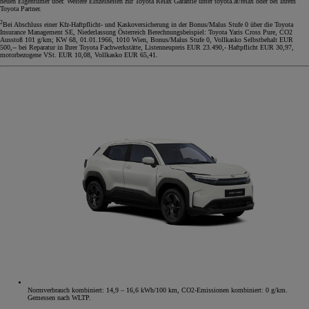
neuen Eigentümer über. Weitere Einzelheiten zur Toyota Relax Garantie unter toyota.at/relax oder bei Ihrem
Toyota Partner.
2
Bei Abschluss einer Kfz-Haftpflicht- und Kaskoversicherung in der Bonus/Malus Stufe 0 über die Toyota
Insurance Management SE, Niederlassung Österreich Berechnungsbeispiel: Toyota Yaris Cross Pure, CO2
Ausstoß 101 g/km; KW 68, 01.01.1966, 1010 Wien, Bonus/Malus Stufe 0, Vollkasko Selbstbehalt EUR
500,-- bei Reparatur in Ihrer Toyota Fachwerkstätte, Listenneupreis EUR 23.490,- Haftpflicht EUR 30,97,
motorbezogene VSt. EUR 10,08, Vollkasko EUR 65,41.
Normverbrauch kombiniert: 14,9 – 16,6 kWh/100 km, CO2-Emissionen kombiniert: 0 g/km.
Gemessen nach WLTP.