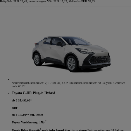
Haftpflicht EUR 29,45, motorbezogene VSt. EUR 15,12, Vollkasko EUR 76,93.
Normverbrauch kombiniert: 2,1 l/100 km, CO2-Emissionen kombiniert: 48-53 g/km. Gemessen
nach WLTP
Toyota C-HR Plug-in Hybrid
ab € 35.490,00*
oder
ab € 119,00** mtl. leasen
2
Toyota Versicherung: 178,-
1
Toyota Relax Garantie
nach jeder Inspektion bis zu einem Fahrzeugalter von 10 Jahren.