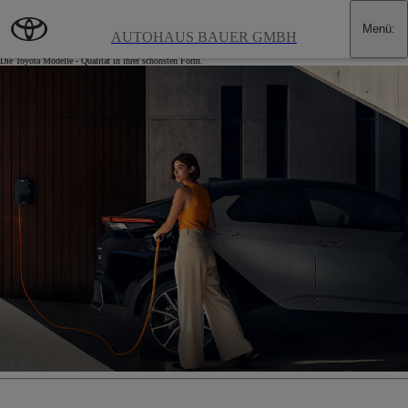
Zum Hauptinhalt wechseln
(Eingabetaste drücken)
Menü
:
Angebote für Privatkunden
AUTOHAUS BAUER GMBH
Die Toyota Modelle - Qualität in ihrer schönsten Form.