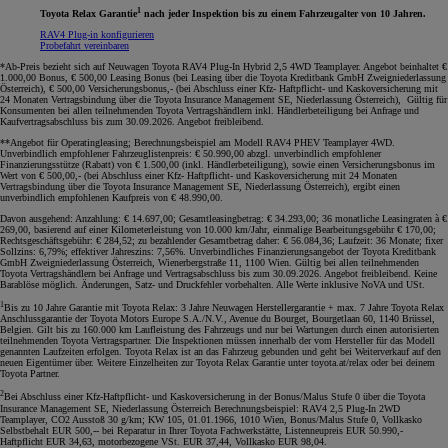
1
Toyota Relax Garantie
nach jeder Inspektion bis zu einem Fahrzeugalter von 10 Jahren.
RAV4 Plug-in konfigurieren
Probefahrt vereinbaren
*Ab-Preis bezieht sich auf Neuwagen Toyota RAV4 Plug-In Hybrid 2,5 4WD Teamplayer. Angebot beinhaltet €
1.000,00 Bonus, € 500,00 Leasing Bonus (bei Leasing über die Toyota Kreditbank GmbH Zweigniederlassung
Österreich), € 500,00 Versicherungsbonus,- (bei Abschluss einer Kfz- Haftpflicht- und Kaskoversicherung mit
24 Monaten Vertragsbindung über die Toyota Insurance Management SE, Niederlassung Österreich), Gültig für
Konsumenten bei allen teilnehmenden Toyota Vertragshändlern inkl. Händlerbeteiligung bei Anfrage und
Kaufvertragsabschluss bis zum 30.09.2026. Angebot freibleibend.
**Angebot für Operatingleasing; Berechnungsbeispiel am Modell RAV4 PHEV Teamplayer 4WD.
Unverbindlich empfohlener Fahrzeuglistenpreis: € 50.990,00 abzgl. unverbindlich empfohlener
Finanzierungsstütze (Rabatt) von € 1.500,00 (inkl. Händlerbeteiligung), sowie einen Versicherungsbonus im
Wert von € 500,00,- (bei Abschluss einer Kfz- Haftpflicht- und Kaskoversicherung mit 24 Monaten
Vertragsbindung über die Toyota Insurance Management SE, Niederlassung Österreich), ergibt einen
unverbindlich empfohlenen Kaufpreis von € 48.990,00.
Davon ausgehend: Anzahlung: € 14.697,00; Gesamtleasingbetrag: € 34.293,00; 36 monatliche Leasingraten à €
269,00, basierend auf einer Kilometerleistung von 10.000 km/Jahr, einmalige Bearbeitungsgebühr € 170,00;
Rechtsgeschäftsgebühr: € 284,52; zu bezahlender Gesamtbetrag daher: € 56.084,36; Laufzeit: 36 Monate; fixer
Sollzins: 6,79%; effektiver Jahreszins: 7,56%. Unverbindliches Finanzierungsangebot der Toyota Kreditbank
GmbH Zweigniederlassung Österreich, Wienerbergstraße 11, 1100 Wien. Gültig bei allen teilnehmenden
Toyota Vertragshändlern bei Anfrage und Vertragsabschluss bis zum 30.09.2026. Angebot freibleibend. Keine
Barablöse möglich. Änderungen, Satz- und Druckfehler vorbehalten. Alle Werte inklusive NoVA und USt.
1
Bis zu 10 Jahre Garantie mit Toyota Relax: 3 Jahre Neuwagen Herstellergarantie + max. 7 Jahre Toyota Relax
Anschlussgarantie der Toyota Motors Europe S.A./N.V., Avenue du Bourget, Bourgetlaan 60, 1140 Brüssel,
Belgien. Gilt bis zu 160.000 km Laufleistung des Fahrzeugs und nur bei Wartungen durch einen autorisierten
teilnehmenden Toyota Vertragspartner. Die Inspektionen müssen innerhalb der vom Hersteller für das Modell
genannten Laufzeiten erfolgen. Toyota Relax ist an das Fahrzeug gebunden und geht bei Weiterverkauf auf den
neuen Eigentümer über. Weitere Einzelheiten zur Toyota Relax Garantie unter toyota.at/relax oder bei deinem
Toyota Partner.
2
Bei Abschluss einer Kfz-Haftpflicht- und Kaskoversicherung in der Bonus/Malus Stufe 0 über die Toyota
Insurance Management SE, Niederlassung Österreich Berechnungsbeispiel: RAV4 2,5 Plug-In 2WD
Teamplayer, CO2 Ausstoß 30 g/km; KW 105, 01.01.1966, 1010 Wien, Bonus/Malus Stufe 0, Vollkasko
Selbstbehalt EUR 500,-- bei Reparatur in Ihrer Toyota Fachwerkstätte, Listenneupreis EUR 50.990,-
Haftpflicht EUR 34,63, motorbezogene VSt. EUR 37,44, Vollkasko EUR 98,04.