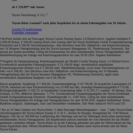
ab € 229,00** mtl. leasen
2
Toyota Versicherung: € 112,-
1
Toyota Relax Garantie
nach jeder Inspektion bis zu einem Fahrzeugalter von 10 Jahren.
Corolla TS konfigurieren
Probefahrt vereinbaren
*Ab-Preis bezieht sich auf Neuwagen Toyota Corolla Touring Sports 1,8 Hybrid Active. Angebot beinhaltet €
2.000,00 Bonus, € 500,00 Leasing Bonus (bei Leasing über die Toyota Kreditbank GmbH Zweigniederlassung
Österreich) und € 500,00 Versicherungsbonus,- (bei Abschluss einer Kfz- Haftpflicht- und Kaskoversicherung
mit 24 Monaten Vertragsbindung über die Toyota Insurance Management SE, Niederlassung Österreich). Nur
einmal pro Kunde anwendbar. Gültig für Konsumenten bei allen teilnehmenden Toyota Vertragshändlern inkl.
Händlerbeteiligung bei Anfrage und Kaufvertragsabschluss bis zum 30.09.2026. Angebot freibleibend
.
**Angebot für Operatingleasing; Berechnungsbeispiel am Modell Corolla Touring Sports 1,8 Hybrid Active.
Unverbindlich empfohlener Fahrzeuglistenpreis: € 31.190,00 abzgl. unverbindlich empfohlener
Finanzierungsstütze (Rabatt) von € 2.500,00 (inkl. Händlerbeteiligung), sowie einen Versicherungsbonus im
Wert von € 500,00,- (bei Abschluss einer Kfz- Haftpflicht- und Kaskoversicherung mit 24 Monaten
Vertragsbindung über die Toyota Insurance Management SE, Niederlassung Österreich), ergibt einen
unverbindlich empfohlenen Kaufpreis von € 28.190,00.
Davon ausgehend: Anzahlung: € 7.450,00; Gesamtleasingbetrag: € 20.740,00; 36 monatliche Leasingraten à €
229,00, basierend auf einer Kilometerleistung von 10.000 km/Jahr, einmalige Bearbeitungsgebühr € 170,00;
Rechtsgeschäftsgebühr: € 183,75; zu bezahlender Gesamtbetrag daher: € 32.292,17; Laufzeit: 36 Monate; fixer
Sollzins: 6,79%; effektiver Jahreszins: 7,77%. Unverbindliches Finanzierungsangebot der Toyota Kreditbank
GmbH Zweigniederlassung Österreich, Wienerbergstraße 11, 1100 Wien. Gültig bei allen teilnehmenden
Toyota Vertragshändlern bei Anfrage und Vertragsabschluss bis zum 30.09.2026. Angebot freibleibend. Keine
Barablöse möglich. Änderungen, Satz- und Druckfehler vorbehalten. Alle Werte inklusive NoVA und USt
.
¹ Bis zu 10 Jahre Garantie mit Toyota Relax: 3 Jahre Neuwagen Herstellergarantie + max. 7 Jahre Toyota Relax
Anschlussgarantie der Toyota Motors Europe S.A./N.V., Avenue du Bourget, Bourgetlaan 60, 1140 Brüssel,
Belgien. Gilt bis zu 160.000 km Laufleistung des Fahrzeugs und nur bei Wartungen durch einen autorisierten
teilnehmenden Toyota Vertragspartner. Die Inspektionen müssen innerhalb der vom Hersteller für das Modell
genannten Laufzeiten erfolgen. Toyota Relax ist an das Fahrzeug gebunden und geht bei Weiterverkauf auf den
neuen Eigentümer über. Weitere Einzelheiten zur Toyota Relax Garantie unter toyota.at/relax oder bei Ihrem
Toyota Partner.