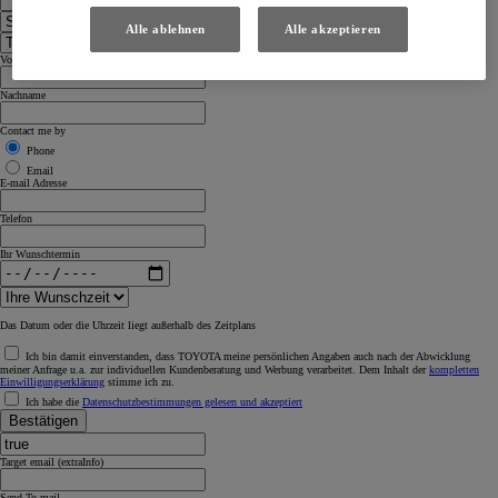
Alle ablehnen
Alle akzeptieren
Vorname
Nachname
Contact me by
Phone
Email
E-mail Adresse
Telefon
Ihr Wunschtermin
Das Datum oder die Uhrzeit liegt außerhalb des Zeitplans
Ich bin damit einverstanden, dass TOYOTA meine persönlichen Angaben auch nach der Abwicklung
meiner Anfrage u.a. zur individuellen Kundenberatung und Werbung verarbeitet. Dem Inhalt der
kompletten
Einwilligungserklärung
stimme ich zu.
Ich habe die
Datenschutzbestimmungen gelesen und akzeptiert
Bestätigen
Target email (extraInfo)
Send To mail