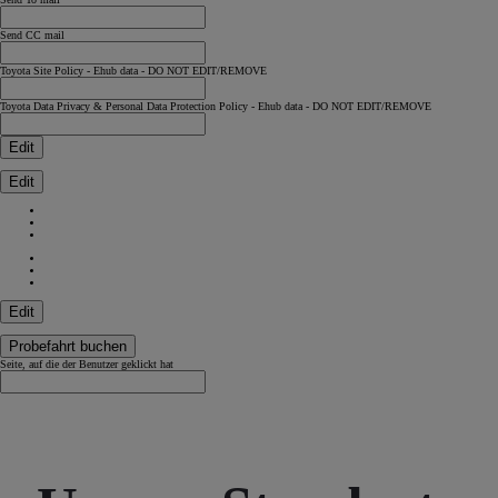
Send CC mail
Toyota Site Policy - Ehub data - DO NOT EDIT/REMOVE
Toyota Data Privacy & Personal Data Protection Policy - Ehub data - DO NOT EDIT/REMOVE
Edit
Edit
Edit
Probefahrt buchen
Seite, auf die der Benutzer geklickt hat