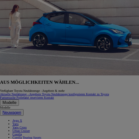
AUS MÖGLICHKEITEN WÄHLEN...
Verfügbare Toyota Neufahrzeuge - Angebote & mehr
Aktuelle Neufahrzeug - Angebote
Toyota Neufahrzeuge konfigurieren
Kontakt zu Toyota
Partnersuche
Probefahrt reservieren
Kontakt
Modelle
Modelle
Neuwagen
Aygo X
Yaris
Yaris Cross
Urban Cruiser
Corolla
Corolla Touring Sports