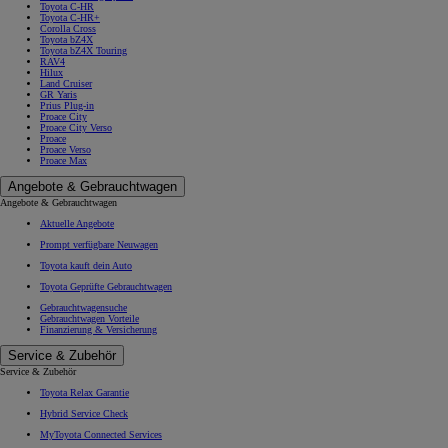
Toyota C-HR
Toyota C-HR+
Corolla Cross
Toyota bZ4X
Toyota bZ4X Touring
RAV4
Hilux
Land Cruiser
GR Yaris
Prius Plug-in
Proace City
Proace City Verso
Proace
Proace Verso
Proace Max
Angebote & Gebrauchtwagen
Angebote & Gebrauchtwagen
Aktuelle Angebote
Prompt verfügbare Neuwagen
Toyota kauft dein Auto
Toyota Geprüfte Gebrauchtwagen
Gebrauchtwagensuche
Gebrauchtwagen Vorteile
Finanzierung & Versicherung
Service & Zubehör
Service & Zubehör
Toyota Relax Garantie
Hybrid Service Check
MyToyota Connected Services