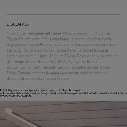
DISCLAIMER
¹ Sämtliche Fahrzeuge auf dieser Website werden nicht von der
Toyota Deutschland GmbH angeboten, sondern von dem jeweils
angegebene Toyota-Händler, der auch ihr Vertragspartner sein wird.²
Bis zu 15 Jahre Garantie mit Toyota Relax: 3 Jahre Neuwagen
Herstellergarantie + max. 12 Jahre Toyota Relax Anschlussgarantie
der Toyota Motors Europe S.A./N.V., Avenue du Bourget,
Bourgetlaan 60, 1140 Brüssel, Belgien. Einzelheiten zur Toyota
Relax Garantie erfährst du unter www.toyota.de/relax oder bei
deinem teilnehmenden Toyota-Partner.
POST https://usc-webcomponents.toyota-europe.com/v1/car-filter/at/de?
carFilter=stock&brand=toyota&uscEnv=production&sortOrder=published&disabledFilters=stockCarBrand&br
8F505-F0072-53400-01360-1