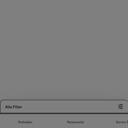
Alle Filter
8
Ergebnisse
Probefahrt
Partnersuche
Service 