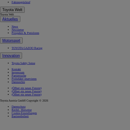
Fahrzeugrückruf
Toyota Welt
Toyota Welt
Aktuelles
News
Newsletter
Prospekte & Preislisten
Motorsport
TOYOTA GAZOO Racing
Innovation
Toyota Safety Sense
Kontakt
Impressum
Partnersuche
Probefahrt reservieren
Datenrechte
(Öffnet ein neues Fenster)
(Öffnet ein neues Fenster)
(Öffnet ein neues Fenster)
Toyota Austria GmbH Copyright © 2026
Datenschutz
Rechtl. Hinweise
Cookie-Einstellungen
Barrierefreiheit