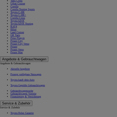
Yaris Cross
Urban Cruiser
Corolla
Corolla Touring Sports
Toyota C-HR
Toyota C-HR+
Corolla Cross
Toyota bZ4X
Toyota bZ4X Touring
RAV4
Hilux
Land Cruiser
GR Yaris
Prius Plug-in
Proace City
Proace City Verso
Proace
Proace Verso
Proace Max
Angebote & Gebrauchtwagen
Angebote & Gebrauchtwagen
Aktuelle Angebote
Prompt verfügbare Neuwagen
Toyota kauft dein Auto
Toyota Geprüfte Gebrauchtwagen
Gebrauchtwagensuche
Gebrauchtwagen Vorteile
Finanzierung & Versicherung
Service & Zubehör
Service & Zubehör
Toyota Relax Garantie