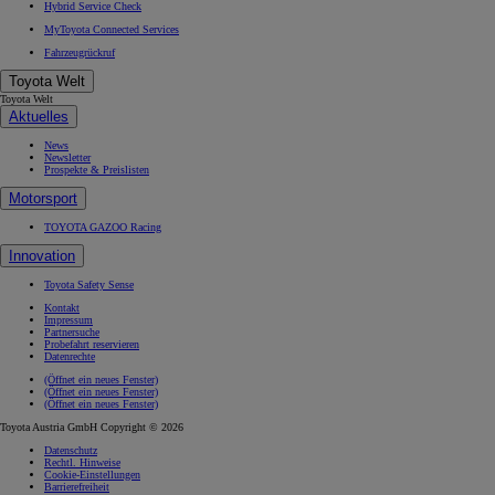
Hybrid Service Check
MyToyota Connected Services
Fahrzeugrückruf
Toyota Welt
Toyota Welt
Aktuelles
News
Newsletter
Prospekte & Preislisten
Motorsport
TOYOTA GAZOO Racing
Innovation
Toyota Safety Sense
Kontakt
Impressum
Partnersuche
Probefahrt reservieren
Datenrechte
(Öffnet ein neues Fenster)
(Öffnet ein neues Fenster)
(Öffnet ein neues Fenster)
Toyota Austria GmbH Copyright © 2026
Datenschutz
Rechtl. Hinweise
Cookie-Einstellungen
Barrierefreiheit