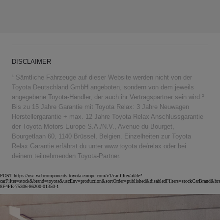
DISCLAIMER
¹ Sämtliche Fahrzeuge auf dieser Website werden nicht von der
Toyota Deutschland GmbH angeboten, sondern von dem jeweils
angegebene Toyota-Händler, der auch ihr Vertragspartner sein wird.²
Bis zu 15 Jahre Garantie mit Toyota Relax: 3 Jahre Neuwagen
Herstellergarantie + max. 12 Jahre Toyota Relax Anschlussgarantie
der Toyota Motors Europe S.A./N.V., Avenue du Bourget,
Bourgetlaan 60, 1140 Brüssel, Belgien. Einzelheiten zur Toyota
Relax Garantie erfährst du unter www.toyota.de/relax oder bei
deinem teilnehmenden Toyota-Partner.
POST https://usc-webcomponents.toyota-europe.com/v1/car-filter/at/de?
carFilter=stock&brand=toyota&uscEnv=production&sortOrder=published&disabledFilters=stockCarBrand&br
8F4FE-75306-86200-01350-1