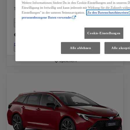
Handschaltung
Diesel
Weitere Informationen findest Du in den Cookie-Einstellungen und in unseren 
Türen
Leistung
Einwilligung ist freiwillig und kann jederzeit mit Wirkung für die Zukunft wide
Einstellungen" in der unteren Seitennavigation.
Zu den Datenschutzhinweisen
4
75 kW (100 PS)
personenbezogene Daten verwendet
Mehr anzeigen
€ 30.600
Cookie-Einstellungen
Fahrzeug wählen
Alle ablehnen
Alle akzept
Händler kontaktieren
Speichern