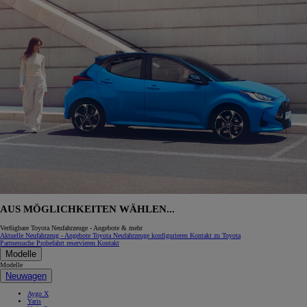
AUS MÖGLICHKEITEN WÄHLEN...
Verfügbare Toyota Neufahrzeuge - Angebote & mehr
Aktuelle Neufahrzeug - Angebote
Toyota Neufahrzeuge konfigurieren
Kontakt zu Toyota
Partnersuche
Probefahrt reservieren
Kontakt
Modelle
Modelle
Neuwagen
Aygo X
Yaris