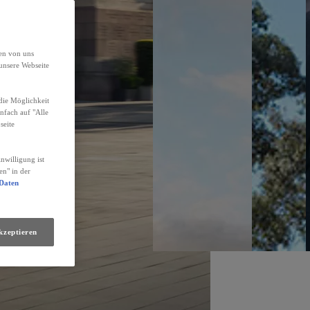
den von uns
unsere Webseite
die Möglichkeit
infach auf "Alle
seite
nwilligung ist
en" in der
 Daten
kzeptieren