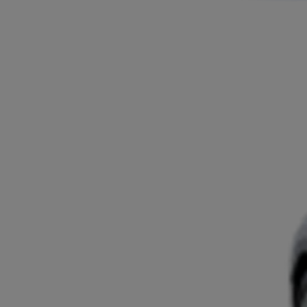
Ab
Der neue GR GT
BENZIN